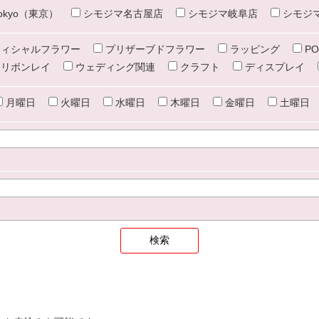
e tokyo（東京）
シモジマ名古屋店
シモジマ岐阜店
シモジ
ィシャルフラワー
プリザーブドフラワー
ラッピング
PO
リボンレイ
ウェディング関連
クラフト
ディスプレイ
月曜日
火曜日
水曜日
木曜日
金曜日
土曜日