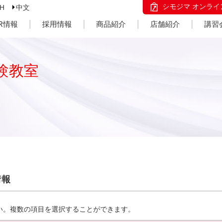
シモジマ オンライ
SH
中文
IR情報
採用情報
商品紹介
店舗紹介
講習
験教室
情報
い。複数の項目を選択することができます。