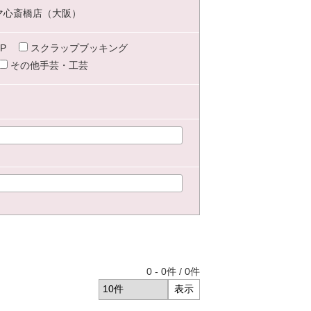
マ心斎橋店（大阪）
P
スクラップブッキング
その他手芸・工芸
0
-
0
件 /
0
件