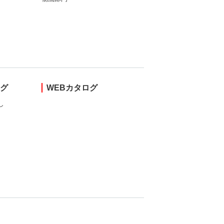
ング
WEBカタログ
し