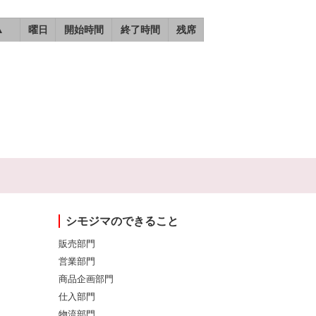
▲
曜日
開始時間
終了時間
残席
シモジマのできること
販売部門
営業部門
商品企画部門
仕入部門
物流部門