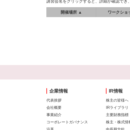
講習会名をクリックすると、詳細が確認でき
開催場所 ▲
ワークショ
企業情報
IR情報
代表挨拶
株主の皆様へ
会社概要
IRライブラリ
事業紹介
主要財務指標
コーポレートガバナンス
株主・株式情
沿革
中長期方針