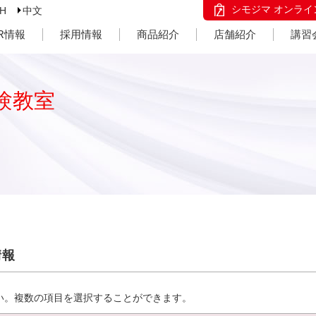
シモジマ オンライ
SH
中文
IR情報
採用情報
商品紹介
店舗紹介
講習
験教室
情報
い。複数の項目を選択することができます。