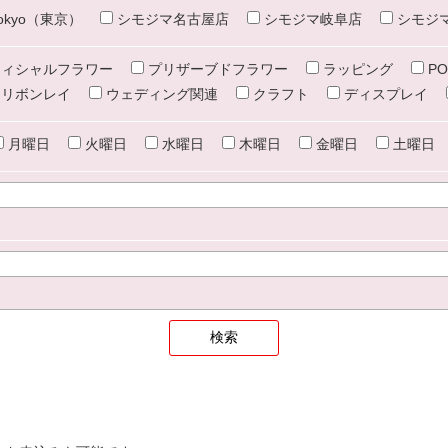
e tokyo（東京）
シモジマ名古屋店
シモジマ岐阜店
シモジ
ィシャルフラワー
プリザーブドフラワー
ラッピング
PO
リボンレイ
ウェディング関連
クラフト
ディスプレイ
月曜日
火曜日
水曜日
木曜日
金曜日
土曜日