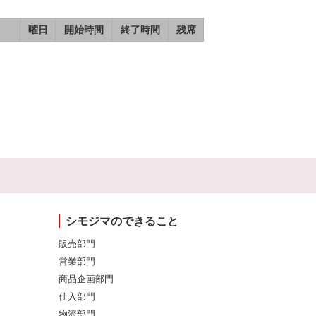
曜日
開始時間
終了時間
残席
シモジマのできること
販売部門
営業部門
商品企画部門
仕入部門
物流部門