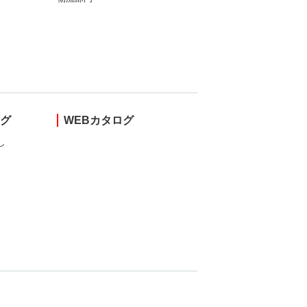
ング
WEBカタログ
し