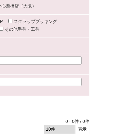
マ心斎橋店（大阪）
P
スクラップブッキング
その他手芸・工芸
0
-
0
件 /
0
件