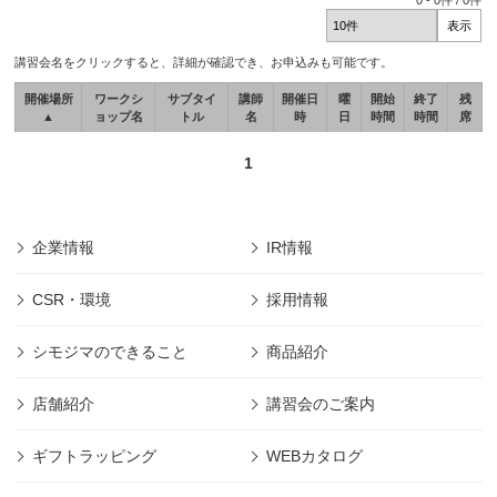
0
-
0
件 /
0
件
講習会名をクリックすると、詳細が確認でき、お申込みも可能です。
開催場所
ワークシ
サブタイ
講師
開催日
曜
開始
終了
残
▲
ョップ名
トル
名
時
日
時間
時間
席
1
企業情報
IR情報
CSR・環境
採用情報
シモジマのできること
商品紹介
店舗紹介
講習会のご案内
ギフトラッピング
WEBカタログ