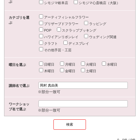
ぶ
シモジマ岐阜店
シモジマ心斎橋店（大阪）
アーティフィシャルフラワー
カテゴリを選
ぶ
プリザーブドフラワー
ラッピング
POP
スクラップブッキング
ハワイアンリボンレイ
ウェディング関連
クラフト
ディスプレイ
その他手芸・工芸
日曜日
月曜日
火曜日
水曜日
曜日を選ぶ
木曜日
金曜日
土曜日
講師名で選ぶ
※部分一致可
ワークショッ
プ名で選ぶ
※部分一致可