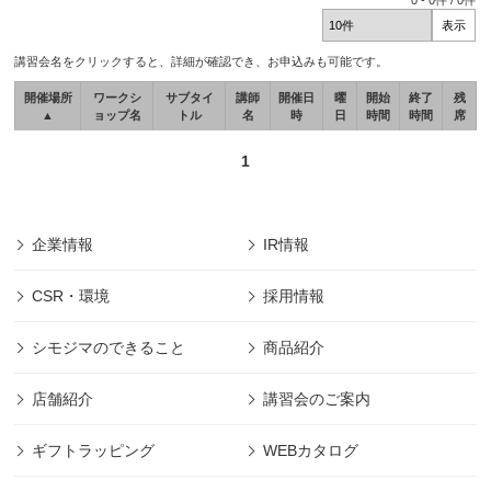
0
-
0
件 /
0
件
講習会名をクリックすると、詳細が確認でき、お申込みも可能です。
開催場所
ワークシ
サブタイ
講師
開催日
曜
開始
終了
残
▲
ョップ名
トル
名
時
日
時間
時間
席
1
企業情報
IR情報
CSR・環境
採用情報
シモジマのできること
商品紹介
店舗紹介
講習会のご案内
ギフトラッピング
WEBカタログ