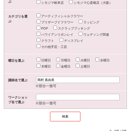
ぶ
シモジマ岐阜店
シモジマ心斎橋店（大阪）
アーティフィシャルフラワー
カテゴリを選
ぶ
プリザーブドフラワー
ラッピング
POP
スクラップブッキング
ハワイアンリボンレイ
ウェディング関連
クラフト
ディスプレイ
その他手芸・工芸
日曜日
月曜日
火曜日
水曜日
曜日を選ぶ
木曜日
金曜日
土曜日
講師名で選ぶ
※部分一致可
ワークショッ
プ名で選ぶ
※部分一致可