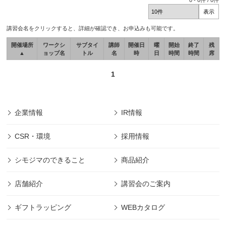
0
-
0
件 /
0
件
講習会名をクリックすると、詳細が確認でき、お申込みも可能です。
開催場所
ワークシ
サブタイ
講師
開催日
曜
開始
終了
残
▲
ョップ名
トル
名
時
日
時間
時間
席
1
企業情報
IR情報
CSR・環境
採用情報
シモジマのできること
商品紹介
店舗紹介
講習会のご案内
ギフトラッピング
WEBカタログ