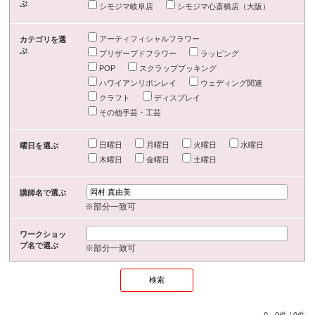
ぶ
シモジマ岐阜店
シモジマ心斎橋店（大阪）
アーティフィシャルフラワー
カテゴリを選
ぶ
プリザーブドフラワー
ラッピング
POP
スクラップブッキング
ハワイアンリボンレイ
ウェディング関連
クラフト
ディスプレイ
その他手芸・工芸
日曜日
月曜日
火曜日
水曜日
曜日を選ぶ
木曜日
金曜日
土曜日
講師名で選ぶ
※部分一致可
ワークショッ
プ名で選ぶ
※部分一致可