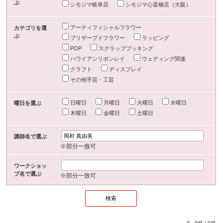
ぶ
シモジマ岐阜店
シモジマ心斎橋店（大阪）
アーティフィシャルフラワー
カテゴリを選
ぶ
プリザーブドフラワー
ラッピング
POP
スクラップブッキング
ハワイアンリボンレイ
ウェディング関連
クラフト
ディスプレイ
その他手芸・工芸
日曜日
月曜日
火曜日
水曜日
曜日を選ぶ
木曜日
金曜日
土曜日
講師名で選ぶ
※部分一致可
ワークショッ
プ名で選ぶ
※部分一致可