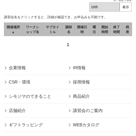
0
-
0
件 /
0
件
講習会名をクリックすると、詳細が確認でき、お申込みも可能です。
開催場所
ワークシ
サブタイ
講師
開催日
曜
開始
終了
残
▲
ョップ名
トル
名
時
日
時間
時間
席
1
企業情報
IR情報
CSR・環境
採用情報
シモジマのできること
商品紹介
店舗紹介
講習会のご案内
ギフトラッピング
WEBカタログ