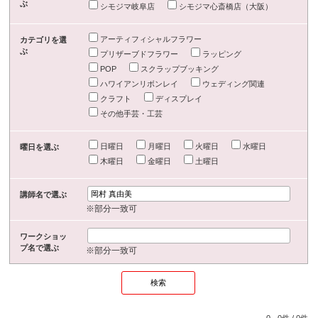
ぶ
シモジマ岐阜店
シモジマ心斎橋店（大阪）
アーティフィシャルフラワー
カテゴリを選
ぶ
プリザーブドフラワー
ラッピング
POP
スクラップブッキング
ハワイアンリボンレイ
ウェディング関連
クラフト
ディスプレイ
その他手芸・工芸
日曜日
月曜日
火曜日
水曜日
曜日を選ぶ
木曜日
金曜日
土曜日
講師名で選ぶ
※部分一致可
ワークショッ
プ名で選ぶ
※部分一致可