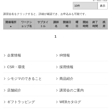
0
-
0
件 /
0
件
講習会名をクリックすると、詳細が確認でき、お申込みも可能です。
開催場所
ワークシ
サブタイ
講師
開催日
曜
開始
終了
残
▲
ョップ名
トル
名
時
日
時間
時間
席
1
企業情報
IR情報
CSR・環境
採用情報
シモジマのできること
商品紹介
店舗紹介
講習会のご案内
ギフトラッピング
WEBカタログ