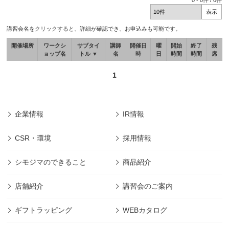
0
-
0
件 /
0
件
講習会名をクリックすると、詳細が確認でき、お申込みも可能です。
開催場所
ワークシ
サブタイ
講師
開催日
曜
開始
終了
残
ョップ名
トル ▼
名
時
日
時間
時間
席
1
企業情報
IR情報
CSR・環境
採用情報
シモジマのできること
商品紹介
店舗紹介
講習会のご案内
ギフトラッピング
WEBカタログ