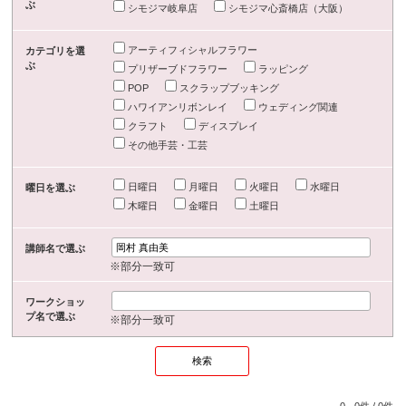
ぶ
シモジマ岐阜店
シモジマ心斎橋店（大阪）
アーティフィシャルフラワー
カテゴリを選
ぶ
プリザーブドフラワー
ラッピング
POP
スクラップブッキング
ハワイアンリボンレイ
ウェディング関連
クラフト
ディスプレイ
その他手芸・工芸
日曜日
月曜日
火曜日
水曜日
曜日を選ぶ
木曜日
金曜日
土曜日
講師名で選ぶ
※部分一致可
ワークショッ
プ名で選ぶ
※部分一致可