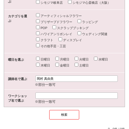
ぶ
シモジマ岐阜店
シモジマ心斎橋店（大阪）
アーティフィシャルフラワー
カテゴリを選
ぶ
プリザーブドフラワー
ラッピング
POP
スクラップブッキング
ハワイアンリボンレイ
ウェディング関連
クラフト
ディスプレイ
その他手芸・工芸
日曜日
月曜日
火曜日
水曜日
曜日を選ぶ
木曜日
金曜日
土曜日
講師名で選ぶ
※部分一致可
ワークショッ
プ名で選ぶ
※部分一致可