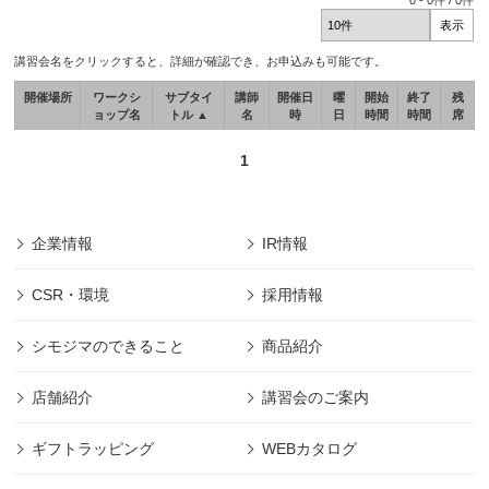
0
-
0
件 /
0
件
講習会名をクリックすると、詳細が確認でき、お申込みも可能です。
開催場所
ワークシ
サブタイ
講師
開催日
曜
開始
終了
残
ョップ名
トル ▲
名
時
日
時間
時間
席
1
企業情報
IR情報
CSR・環境
採用情報
シモジマのできること
商品紹介
店舗紹介
講習会のご案内
ギフトラッピング
WEBカタログ