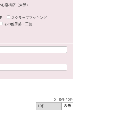
マ心斎橋店（大阪）
P
スクラップブッキング
その他手芸・工芸
0
-
0
件 /
0
件