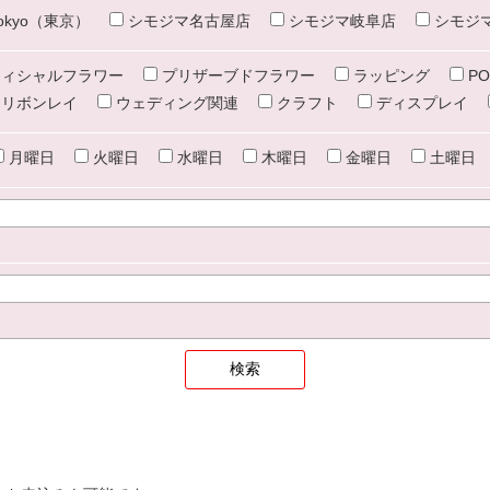
e tokyo（東京）
シモジマ名古屋店
シモジマ岐阜店
シモジ
ィシャルフラワー
プリザーブドフラワー
ラッピング
PO
リボンレイ
ウェディング関連
クラフト
ディスプレイ
月曜日
火曜日
水曜日
木曜日
金曜日
土曜日