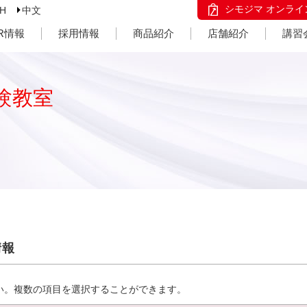
シモジマ オンライ
SH
中文
IR情報
採用情報
商品紹介
店舗紹介
講習
験教室
情報
い。複数の項目を選択することができます。