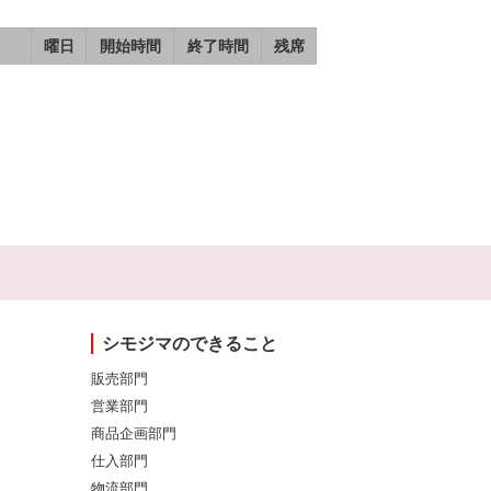
曜日
開始時間
終了時間
残席
シモジマのできること
販売部門
営業部門
商品企画部門
仕入部門
物流部門