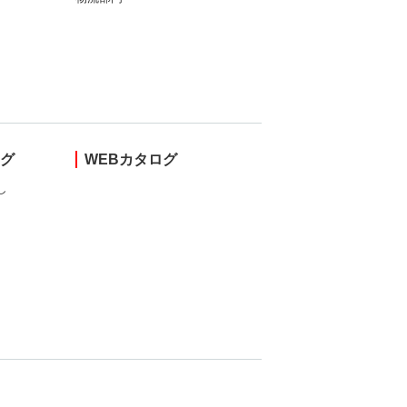
ング
WEBカタログ
し