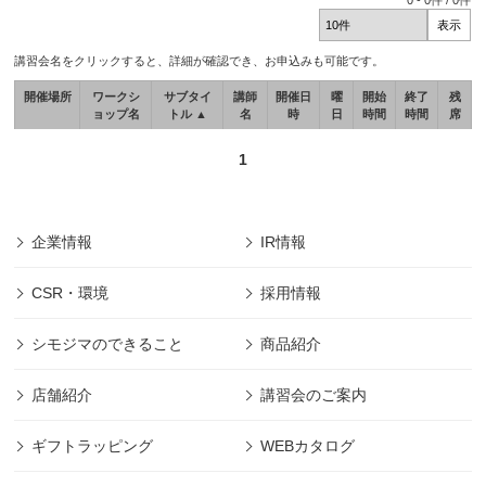
0
-
0
件 /
0
件
講習会名をクリックすると、詳細が確認でき、お申込みも可能です。
開催場所
ワークシ
サブタイ
講師
開催日
曜
開始
終了
残
ョップ名
トル ▲
名
時
日
時間
時間
席
1
企業情報
IR情報
CSR・環境
採用情報
シモジマのできること
商品紹介
店舗紹介
講習会のご案内
ギフトラッピング
WEBカタログ