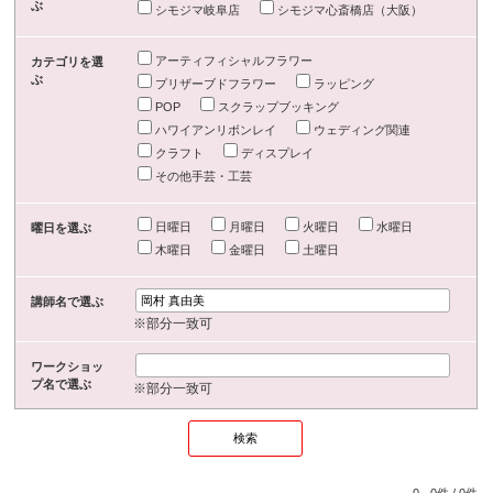
ぶ
シモジマ岐阜店
シモジマ心斎橋店（大阪）
アーティフィシャルフラワー
カテゴリを選
ぶ
プリザーブドフラワー
ラッピング
POP
スクラップブッキング
ハワイアンリボンレイ
ウェディング関連
クラフト
ディスプレイ
その他手芸・工芸
日曜日
月曜日
火曜日
水曜日
曜日を選ぶ
木曜日
金曜日
土曜日
講師名で選ぶ
※部分一致可
ワークショッ
プ名で選ぶ
※部分一致可