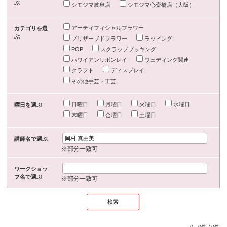
ぶ
シモジマ岐阜店
シモジマ心斎橋店（大阪）
アーティフィシャルフラワー
カテゴリを選
ぶ
プリザーブドフラワー
ラッピング
POP
スクラップブッキング
ハワイアンリボンレイ
ウェディング関連
クラフト
ディスプレイ
その他手芸・工芸
日曜日
月曜日
火曜日
水曜日
曜日を選ぶ
木曜日
金曜日
土曜日
講師名で選ぶ
※部分一致可
ワークショッ
プ名で選ぶ
※部分一致可