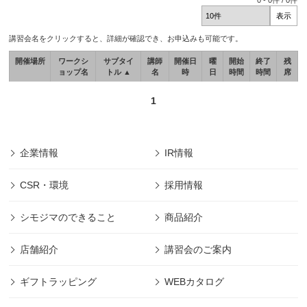
0
-
0
件 /
0
件
講習会名をクリックすると、詳細が確認でき、お申込みも可能です。
開催場所
ワークシ
サブタイ
講師
開催日
曜
開始
終了
残
ョップ名
トル ▲
名
時
日
時間
時間
席
1
企業情報
IR情報
CSR・環境
採用情報
シモジマのできること
商品紹介
店舗紹介
講習会のご案内
ギフトラッピング
WEBカタログ