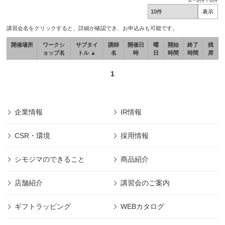
0
-
0
件 /
0
件
講習会名をクリックすると、詳細が確認でき、お申込みも可能です。
開催場所
ワークシ
サブタイ
講師
開催日
曜
開始
終了
残
ョップ名
トル ▲
名
時
日
時間
時間
席
1
企業情報
IR情報
CSR・環境
採用情報
シモジマのできること
商品紹介
店舗紹介
講習会のご案内
ギフトラッピング
WEBカタログ