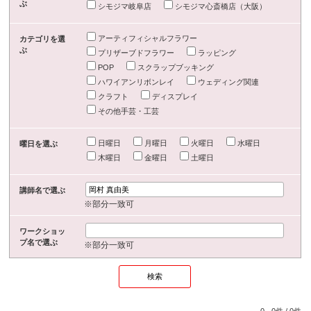
ぶ
シモジマ岐阜店
シモジマ心斎橋店（大阪）
アーティフィシャルフラワー
カテゴリを選
ぶ
プリザーブドフラワー
ラッピング
POP
スクラップブッキング
ハワイアンリボンレイ
ウェディング関連
クラフト
ディスプレイ
その他手芸・工芸
日曜日
月曜日
火曜日
水曜日
曜日を選ぶ
木曜日
金曜日
土曜日
講師名で選ぶ
※部分一致可
ワークショッ
プ名で選ぶ
※部分一致可