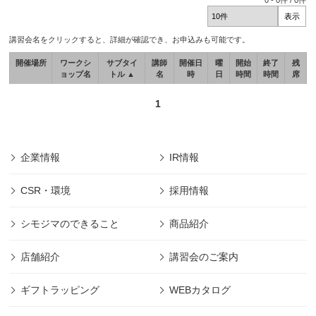
0
-
0
件 /
0
件
講習会名をクリックすると、詳細が確認でき、お申込みも可能です。
開催場所
ワークシ
サブタイ
講師
開催日
曜
開始
終了
残
ョップ名
トル ▲
名
時
日
時間
時間
席
1
企業情報
IR情報
CSR・環境
採用情報
シモジマのできること
商品紹介
店舗紹介
講習会のご案内
ギフトラッピング
WEBカタログ