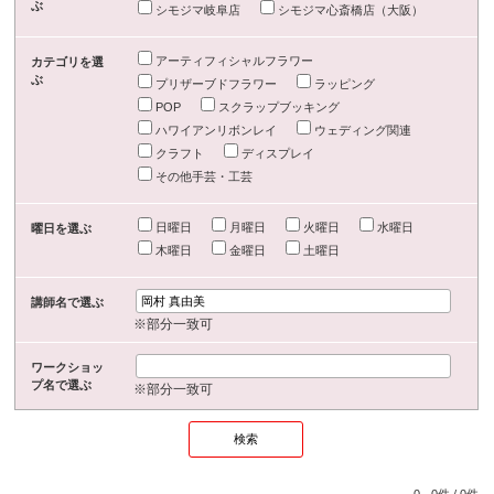
ぶ
シモジマ岐阜店
シモジマ心斎橋店（大阪）
アーティフィシャルフラワー
カテゴリを選
ぶ
プリザーブドフラワー
ラッピング
POP
スクラップブッキング
ハワイアンリボンレイ
ウェディング関連
クラフト
ディスプレイ
その他手芸・工芸
日曜日
月曜日
火曜日
水曜日
曜日を選ぶ
木曜日
金曜日
土曜日
講師名で選ぶ
※部分一致可
ワークショッ
プ名で選ぶ
※部分一致可