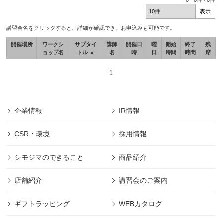
0
-
0
件 /
0
件
講習会名をクリックすると、詳細が確認でき、お申込みも可能です。
開催場所
ワークシ
サブタイ
講師
開催日
曜
開始
終了
残
ョップ名
トル ▲
名
時
日
時間
時間
席
1
企業情報
IR情報
CSR・環境
採用情報
シモジマのできること
商品紹介
店舗紹介
講習会のご案内
ギフトラッピング
WEBカタログ