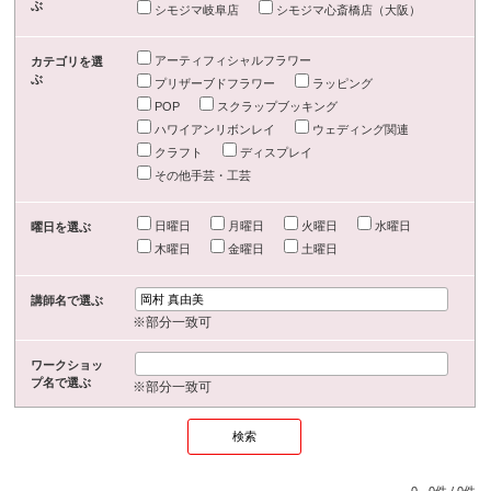
ぶ
シモジマ岐阜店
シモジマ心斎橋店（大阪）
アーティフィシャルフラワー
カテゴリを選
ぶ
プリザーブドフラワー
ラッピング
POP
スクラップブッキング
ハワイアンリボンレイ
ウェディング関連
クラフト
ディスプレイ
その他手芸・工芸
日曜日
月曜日
火曜日
水曜日
曜日を選ぶ
木曜日
金曜日
土曜日
講師名で選ぶ
※部分一致可
ワークショッ
プ名で選ぶ
※部分一致可