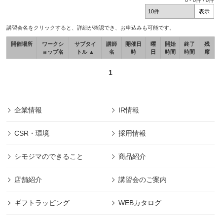
0
-
0
件 /
0
件
講習会名をクリックすると、詳細が確認でき、お申込みも可能です。
開催場所
ワークシ
サブタイ
講師
開催日
曜
開始
終了
残
ョップ名
トル ▲
名
時
日
時間
時間
席
1
企業情報
IR情報
CSR・環境
採用情報
シモジマのできること
商品紹介
店舗紹介
講習会のご案内
ギフトラッピング
WEBカタログ