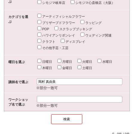
ぶ
シモジマ岐阜店
シモジマ心斎橋店（大阪）
アーティフィシャルフラワー
カテゴリを選
ぶ
プリザーブドフラワー
ラッピング
POP
スクラップブッキング
ハワイアンリボンレイ
ウェディング関連
クラフト
ディスプレイ
その他手芸・工芸
日曜日
月曜日
火曜日
水曜日
曜日を選ぶ
木曜日
金曜日
土曜日
講師名で選ぶ
※部分一致可
ワークショッ
プ名で選ぶ
※部分一致可