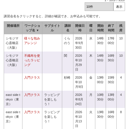
1
-
10
件 /
93
件
講習会名をクリックすると、詳細が確認でき、お申込みも可能です。
開催場所
ワークショ
サブタイト
講師
開催日
曜
開始
終了
残
ップ名 ▼
ル
名
時
日
時間
時間
席
シモジマ
様々な包み
くら
2026
水
14時
17時
10
心斎橋店
アレンジ
のう
年9月
30分
00分
（大阪）
30日
シモジマ
不織布を使
関
2026
木
14時
16時
10
心斎橋店
ったラッピ
年10
30分
30分
（大阪）
ング
月29
日
入門クラス
杉崎
2026
金
13時
15時
4
年10
00分
30分
月9日
east side t
入門クラス
ラッピング
2026
月
10時
13時
4
okyo（東
を楽しも
年8月
30分
00分
京）
う！
24日
east side t
入門クラス
ラッピング
2026
火
13時
16時
8
okyo（東
を楽しも
年10
30分
00分
京）
う！
月13
日