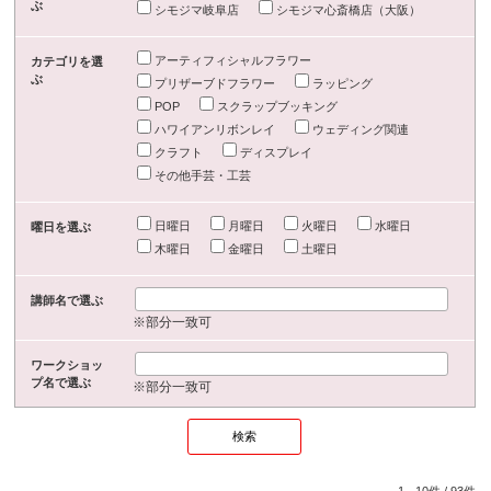
ぶ
シモジマ岐阜店
シモジマ心斎橋店（大阪）
アーティフィシャルフラワー
カテゴリを選
ぶ
プリザーブドフラワー
ラッピング
POP
スクラップブッキング
ハワイアンリボンレイ
ウェディング関連
クラフト
ディスプレイ
その他手芸・工芸
日曜日
月曜日
火曜日
水曜日
曜日を選ぶ
木曜日
金曜日
土曜日
講師名で選ぶ
※部分一致可
ワークショッ
プ名で選ぶ
※部分一致可