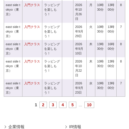
east side t
入門クラス
ラッピング
2026
月
10時
13時
8
okyo（東
を楽しも
年10
30分
00分
京）
う！
月26
日
east side t
入門クラス
ラッピング
2026
火
10時
13時
7
okyo（東
を楽しも
年9月
30分
00分
京）
う！
29日
east side t
入門クラス
ラッピング
2026
木
13時
16時
8
okyo（東
を楽しも
年9月
30分
00分
京）
う！
10日
east side t
入門クラス
ラッピング
2026
木
10時
13時
8
okyo（東
を楽しも
年10
30分
00分
京）
う！
月22
日
east side t
入門クラス
ラッピング
2026
水
10時
13時
7
okyo（東
を楽しも
年9月
30分
00分
京）
う！
23日
1
2
3
4
5
...
10
企業情報
IR情報