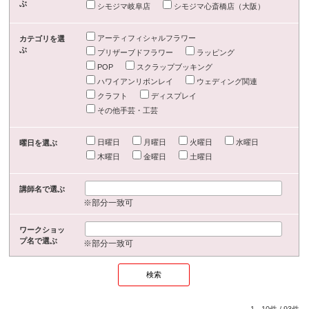
ぶ
シモジマ岐阜店
シモジマ心斎橋店（大阪）
アーティフィシャルフラワー
カテゴリを選
ぶ
プリザーブドフラワー
ラッピング
POP
スクラップブッキング
ハワイアンリボンレイ
ウェディング関連
クラフト
ディスプレイ
その他手芸・工芸
日曜日
月曜日
火曜日
水曜日
曜日を選ぶ
木曜日
金曜日
土曜日
講師名で選ぶ
※部分一致可
ワークショッ
プ名で選ぶ
※部分一致可