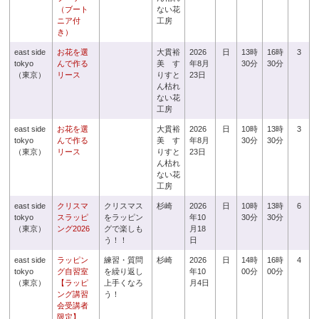
（ブート
ない花
ニア付
工房
き）
east side
お花を選
大貫裕
2026
日
13時
16時
3
tokyo
んで作る
美 す
年8月
30分
30分
（東京）
リース
りすと
23日
ん枯れ
ない花
工房
east side
お花を選
大貫裕
2026
日
10時
13時
3
tokyo
んで作る
美 す
年8月
30分
30分
（東京）
リース
りすと
23日
ん枯れ
ない花
工房
east side
クリスマ
クリスマス
杉崎
2026
日
10時
13時
6
tokyo
スラッピ
をラッピン
年10
30分
30分
（東京）
ング2026
グで楽しも
月18
う！！
日
east side
ラッピン
練習・質問
杉崎
2026
日
14時
16時
4
tokyo
グ自習室
を繰り返し
年10
00分
00分
（東京）
【ラッピ
上手くなろ
月4日
ング講習
う！
会受講者
限定】