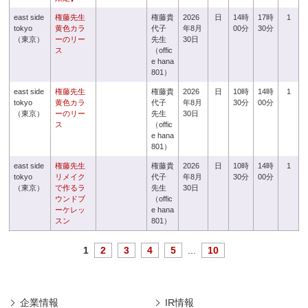
east side
権藤先生
権藤貴
2026
日
14時
17時
1
tokyo
黄色カラ
代子
年8月
00分
30分
（東京）
ーのリー
先生
30日
ス
（offic
e hana
801）
east side
権藤先生
権藤貴
2026
日
10時
14時
1
tokyo
黄色カラ
代子
年8月
30分
00分
（東京）
ーのリー
先生
30日
ス
（offic
e hana
801）
east side
権藤先生
権藤貴
2026
日
10時
14時
1
tokyo
リメイク
代子
年8月
30分
00分
（東京）
で作るラ
先生
30日
ウンドブ
（offic
ーケレッ
e hana
スン
801）
1
2
3
4
5
...
10
企業情報
IR情報