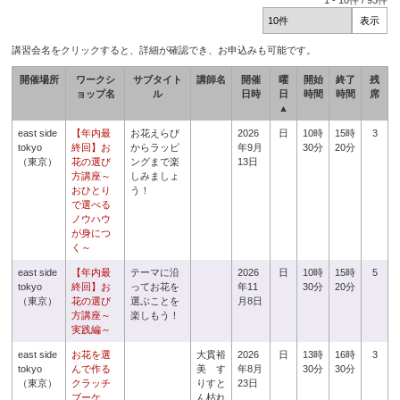
1
-
10
件 /
93
件
講習会名をクリックすると、詳細が確認でき、お申込みも可能です。
開催場所
ワークシ
サブタイト
講師名
開催
曜
開始
終了
残
ョップ名
ル
日時
日
時間
時間
席
▲
east side
【年内最
お花えらび
2026
日
10時
15時
3
tokyo
終回】お
からラッピ
年9月
30分
20分
（東京）
花の選び
ングまで楽
13日
方講座～
しみましょ
おひとり
う！
で選べる
ノウハウ
が身につ
く～
east side
【年内最
テーマに沿
2026
日
10時
15時
5
tokyo
終回】お
ってお花を
年11
30分
20分
（東京）
花の選び
選ぶことを
月8日
方講座～
楽しもう！
実践編～
east side
お花を選
大貫裕
2026
日
13時
16時
3
tokyo
んで作る
美 す
年8月
30分
30分
（東京）
クラッチ
りすと
23日
ブーケ
ん枯れ