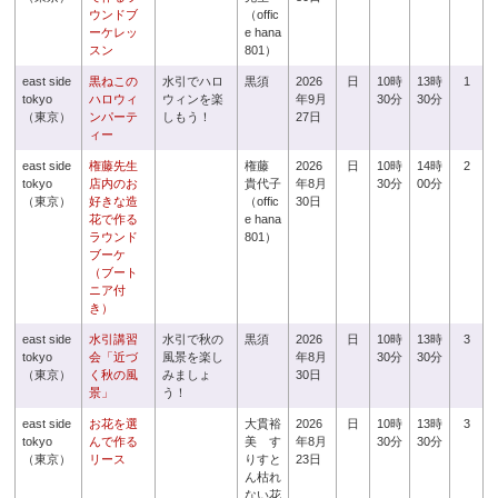
ウンドブ
（offic
ーケレッ
e hana
スン
801）
east side
黒ねこの
水引でハロ
黒須
2026
日
10時
13時
1
tokyo
ハロウィ
ウィンを楽
年9月
30分
30分
（東京）
ンパーテ
しもう！
27日
ィー
east side
権藤先生
権藤
2026
日
10時
14時
2
tokyo
店内のお
貴代子
年8月
30分
00分
（東京）
好きな造
（offic
30日
花で作る
e hana
ラウンド
801）
ブーケ
（ブート
ニア付
き）
east side
水引講習
水引で秋の
黒須
2026
日
10時
13時
3
tokyo
会「近づ
風景を楽し
年8月
30分
30分
（東京）
く秋の風
みましょ
30日
景」
う！
east side
お花を選
大貫裕
2026
日
10時
13時
3
tokyo
んで作る
美 す
年8月
30分
30分
（東京）
リース
りすと
23日
ん枯れ
ない花