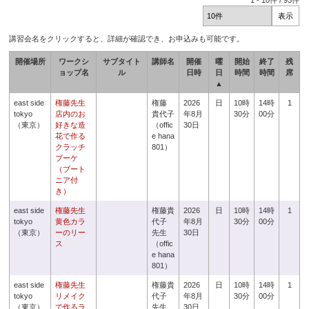
1
-
10
件 /
93
件
講習会名をクリックすると、詳細が確認でき、お申込みも可能です。
開催場所
ワークシ
サブタイト
講師名
開催
曜
開始
終了
残
ョップ名
ル
日時
日
時間
時間
席
▲
east side
権藤先生
権藤
2026
日
10時
14時
1
tokyo
店内のお
貴代子
年8月
30分
00分
（東京）
好きな造
（offic
30日
花で作る
e hana
クラッチ
801）
ブーケ
（ブート
ニア付
き）
east side
権藤先生
権藤貴
2026
日
10時
14時
1
tokyo
黄色カラ
代子
年8月
30分
00分
（東京）
ーのリー
先生
30日
ス
（offic
e hana
801）
east side
権藤先生
権藤貴
2026
日
10時
14時
1
tokyo
リメイク
代子
年8月
30分
00分
（東京）
で作るラ
先生
30日