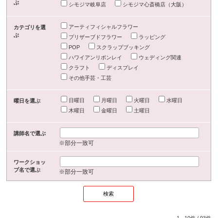
ぶ
シモジマ岐阜店
シモジマ心斎橋店（大阪）
アーティフィシャルフラワー
カテゴリを選
ぶ
プリザーブドフラワー
ラッピング
POP
スクラップブッキング
ハワイアンリボンレイ
ウェディング関連
クラフト
ディスプレイ
その他手芸・工芸
日曜日
月曜日
火曜日
水曜日
曜日を選ぶ
木曜日
金曜日
土曜日
講師名で選ぶ
※部分一致可
ワークショッ
プ名で選ぶ
※部分一致可