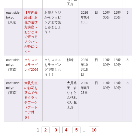
工房
east side
【年内最
お花えらび
2026
日
10時
15時
3
tokyo
終回】お
からラッピ
年9月
30分
20分
（東京）
花の選び
ングまで楽
13日
方講座～
しみましょ
おひとり
う！
で選べる
ノウハウ
が身につ
く～
east side
クリスマ
クリスマス
杉崎
2026
日
10時
13時
3
tokyo
スラッピ
をラッピン
年10
30分
30分
（東京）
ング2026
グで楽しも
月18
う！！
日
east side
大貫先生
大貫裕
2026
日
10時
13時
3
tokyo
のお花を
美 す
年8月
30分
30分
（東京）
選んで作
りすと
23日
るクラッ
ん枯れ
チブーケ
ない花
（ブート
工房
ニア付
き）
1
2
3
4
5
...
10