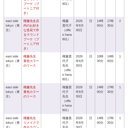
ブーケ（ブ
801）
ートニア付
き）
east side
権藤先生店
権藤
2026
日
14時
17時
2
tokyo（東
内のお好き
貴代子
年8月
00分
30分
京）
な造花で作
（offic
30日
るラウンド
e hana
ブーケ（ブ
801）
ートニア付
き）
east side
権藤先生
権藤貴
2026
日
10時
14時
1
tokyo（東
黄色カラー
代子
年8月
30分
00分
京）
のリース
先生
30日
（offic
e hana
801）
east side
権藤先生
権藤貴
2026
日
14時
17時
1
tokyo（東
黄色カラー
代子
年8月
00分
30分
京）
のリース
先生
30日
（offic
e hana
801）
east side
権藤先生
権藤貴
2026
日
14時
17時
1
tokyo（東
リメイクで
代子
年8月
00分
30分
京）
作るラウン
先生
30日