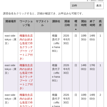
1
-
10
件 /
93
件
講習会名をクリックすると、詳細が確認でき、お申込みも可能です。
開催場所
ワークショ
サブタイト
講師名
開催
曜
開始
終了
残
ップ名
ル
日時
日
時間
時間
席
▲
east side
権藤先生店
権藤
2026
日
10時
14時
1
tokyo（東
内のお好き
貴代子
年8月
30分
00分
京）
な造花で作
（offic
30日
るクラッチ
e hana
ブーケ（ブ
801）
ートニア付
き）
east side
権藤先生店
権藤
2026
日
14時
17時
1
tokyo（東
内のお好き
貴代子
年8月
00分
30分
京）
な造花で作
（offic
30日
るクラッチ
e hana
ブーケ（ブ
801）
ートニア付
き）
east side
権藤先生店
権藤
2026
日
10時
14時
2
tokyo（東
内のお好き
貴代子
年8月
30分
00分
京）
な造花で作
（offic
30日
るラウンド
e hana