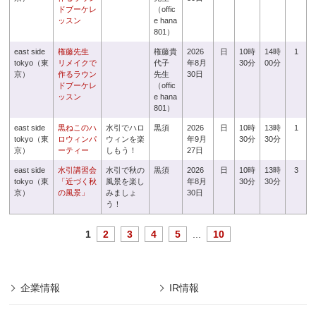
ドブーケレ
（offic
ッスン
e hana
801）
east side
権藤先生
権藤貴
2026
日
10時
14時
1
tokyo（東
リメイクで
代子
年8月
30分
00分
京）
作るラウン
先生
30日
ドブーケレ
（offic
ッスン
e hana
801）
east side
黒ねこのハ
水引でハロ
黒須
2026
日
10時
13時
1
tokyo（東
ロウィンパ
ウィンを楽
年9月
30分
30分
京）
ーティー
しもう！
27日
east side
水引講習会
水引で秋の
黒須
2026
日
10時
13時
3
tokyo（東
「近づく秋
風景を楽し
年8月
30分
30分
京）
の風景」
みましょ
30日
う！
1
2
3
4
5
...
10
企業情報
IR情報