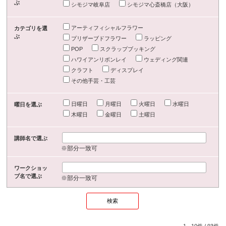
ぶ
シモジマ岐阜店
シモジマ心斎橋店（大阪）
アーティフィシャルフラワー
カテゴリを選
ぶ
プリザーブドフラワー
ラッピング
POP
スクラップブッキング
ハワイアンリボンレイ
ウェディング関連
クラフト
ディスプレイ
その他手芸・工芸
日曜日
月曜日
火曜日
水曜日
曜日を選ぶ
木曜日
金曜日
土曜日
講師名で選ぶ
※部分一致可
ワークショッ
プ名で選ぶ
※部分一致可