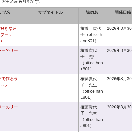
、お申込みも可能です。
ップ名
サブタイトル
講師名
開催日時
お好きな造
権藤 貴代
2026年8月3
チブーケ
子（office h
き）
ana801）
ラーのリー
権藤貴代
2026年8月3
子 先生
（office han
a801）
クで作るラ
権藤貴代
2026年8月3
ッスン
子 先生
（office han
a801）
ラーのリー
権藤貴代
2026年8月3
子 先生
（office han
a801）