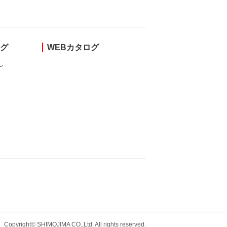
ング
WEBカタログ
し
Copyright© SHIMOJIMA CO.,Ltd. All rights
reserved.