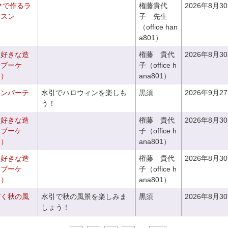
クで作るラ
権藤貴代
2026年8月3
ッスン
子 先生
（office han
a801）
お好きな造
権藤 貴代
2026年8月3
チブーケ
子（office h
き）
ana801）
ィンパーテ
水引でハロウィンを楽しも
黒須
2026年9月2
う！
お好きな造
権藤 貴代
2026年8月3
ドブーケ
子（office h
き）
ana801）
お好きな造
権藤 貴代
2026年8月3
ドブーケ
子（office h
き）
ana801）
づく秋の風
水引で秋の風景を楽しみま
黒須
2026年8月3
しょう！