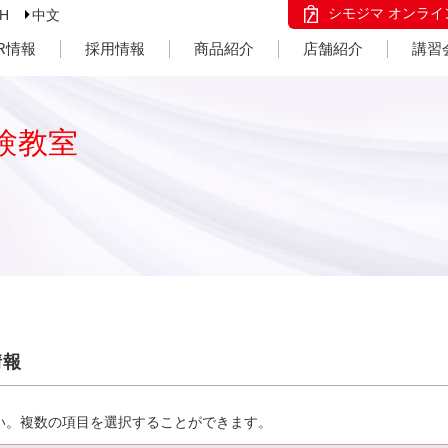
シモジマ オンライ
SH
中文
IR情報
採用情報
商品紹介
店舗紹介
講習
験教室
情報
い。複数の項目を選択することができます。