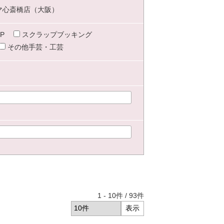
マ心斎橋店（大阪）
P
スクラップブッキング
その他手芸・工芸
1
-
10
件 /
93
件