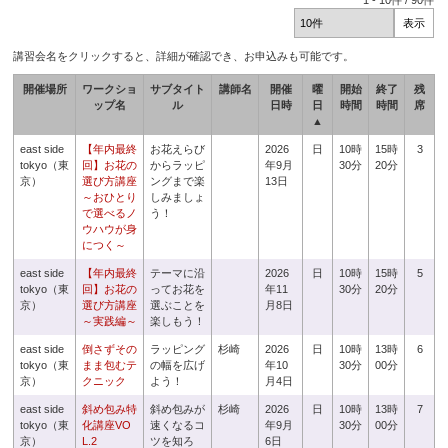
1
-
10
件 /
90
件
講習会名をクリックすると、詳細が確認でき、お申込みも可能です。
開催場所
ワークショ
サブタイト
講師名
開催
曜
開始
終了
残
ップ名
ル
日時
日
時間
時間
席
▲
east side
【年内最終
お花えらび
2026
日
10時
15時
3
tokyo（東
回】お花の
からラッピ
年9月
30分
20分
京）
選び方講座
ングまで楽
13日
～おひとり
しみましょ
で選べるノ
う！
ウハウが身
につく～
east side
【年内最終
テーマに沿
2026
日
10時
15時
5
tokyo（東
回】お花の
ってお花を
年11
30分
20分
京）
選び方講座
選ぶことを
月8日
～実践編～
楽しもう！
east side
倒さずその
ラッピング
杉崎
2026
日
10時
13時
6
tokyo（東
まま包むテ
の幅を広げ
年10
30分
00分
京）
クニック
よう！
月4日
east side
斜め包み特
斜め包みが
杉崎
2026
日
10時
13時
7
tokyo（東
化講座VO
速くなるコ
年9月
30分
00分
京）
L.2
ツを知ろ
6日