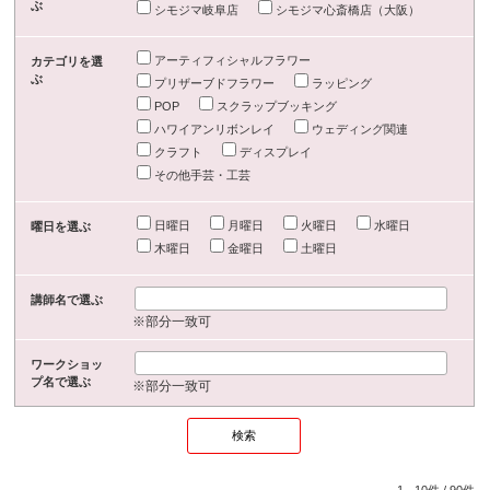
ぶ
シモジマ岐阜店
シモジマ心斎橋店（大阪）
アーティフィシャルフラワー
カテゴリを選
ぶ
プリザーブドフラワー
ラッピング
POP
スクラップブッキング
ハワイアンリボンレイ
ウェディング関連
クラフト
ディスプレイ
その他手芸・工芸
日曜日
月曜日
火曜日
水曜日
曜日を選ぶ
木曜日
金曜日
土曜日
講師名で選ぶ
※部分一致可
ワークショッ
プ名で選ぶ
※部分一致可