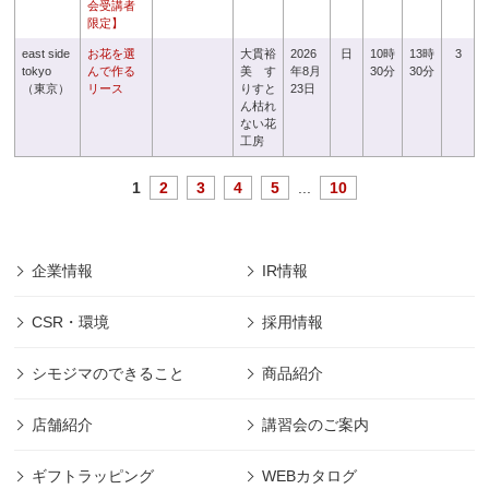
会受講者
限定】
east side
お花を選
大貫裕
2026
日
10時
13時
3
tokyo
んで作る
美 す
年8月
30分
30分
（東京）
リース
りすと
23日
ん枯れ
ない花
工房
1
2
3
4
5
...
10
企業情報
IR情報
CSR・環境
採用情報
シモジマのできること
商品紹介
店舗紹介
講習会のご案内
ギフトラッピング
WEBカタログ