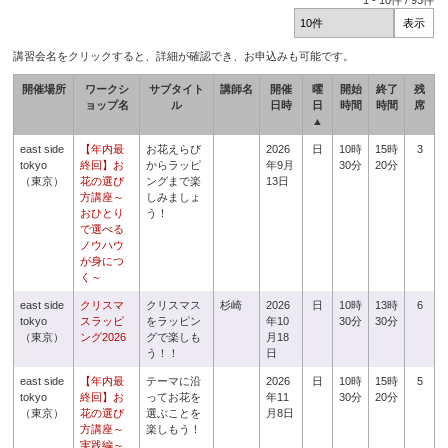
1
-
10
件 /
93
件
講習会名をクリックすると、詳細が確認でき、お申込みも可能です。
開催場所
ワークシ
サブタイト
講師名
開催
曜
開始
終了
残
ョップ名
ル
日時
日
時間
時間
席
▲
east side
【年内最
お花えらび
2026
日
10時
15時
3
tokyo
終回】お
からラッピ
年9月
30分
20分
（東京）
花の選び
ングまで楽
13日
方講座～
しみましょ
おひとり
う！
で選べる
ノウハウ
が身につ
く～
east side
クリスマ
クリスマス
杉崎
2026
日
10時
13時
6
tokyo
スラッピ
をラッピン
年10
30分
30分
（東京）
ング2026
グで楽しも
月18
う！！
日
east side
【年内最
テーマに沿
2026
日
10時
15時
5
tokyo
終回】お
ってお花を
年11
30分
20分
（東京）
花の選び
選ぶことを
月8日
方講座～
楽しもう！
実践編～