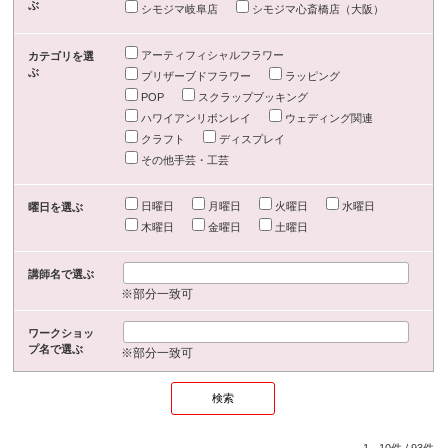
ぶ
シモジマ岐阜店
シモジマ心斎橋店（大阪）
アーティフィシャルフラワー
カテゴリを選
ぶ
プリザーブドフラワー
ラッピング
POP
スクラップブッキング
ハワイアンリボンレイ
ウェディング関連
クラフト
ディスプレイ
その他手芸・工芸
日曜日
月曜日
火曜日
水曜日
曜日を選ぶ
木曜日
金曜日
土曜日
講師名で選ぶ
※部分一致可
ワークショッ
プ名で選ぶ
※部分一致可