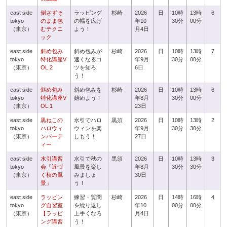
east side
倒さずそ
ラッピング
杉崎
2026
日
10時
13時
6
tokyo
のまま包
の幅を広げ
年10
30分
00分
（東京）
むテクニ
よう！
月4日
ック
east side
斜め包み
斜め包みが
杉崎
2026
日
10時
13時
7
tokyo
特化講座V
速くなるコ
年9月
30分
00分
（東京）
OL.2
ツを知ろ
6日
う！
east side
斜め包み
斜め包みを
杉崎
2026
日
10時
13時
6
tokyo
特化講座V
始めよう！
年8月
30分
00分
（東京）
OL.1
23日
east side
黒ねこの
水引でハロ
黒須
2026
日
10時
13時
2
tokyo
ハロウィ
ウィンを楽
年9月
30分
30分
（東京）
ンパーテ
しもう！
27日
ィー
east side
水引講習
水引で秋の
黒須
2026
日
10時
13時
3
tokyo
会「近づ
風景を楽し
年8月
30分
30分
（東京）
く秋の風
みましょ
30日
景」
う！
east side
ラッピン
練習・質問
杉崎
2026
日
14時
16時
4
tokyo
グ自習室
を繰り返し
年10
00分
00分
（東京）
【ラッピ
上手くなろ
月4日
ング講習
う！