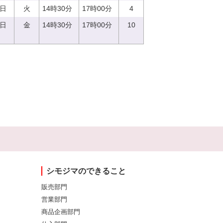
5日
火
14時30分
17時00分
4
1日
金
14時30分
17時00分
10
シモジマのできること
販売部門
営業部門
商品企画部門