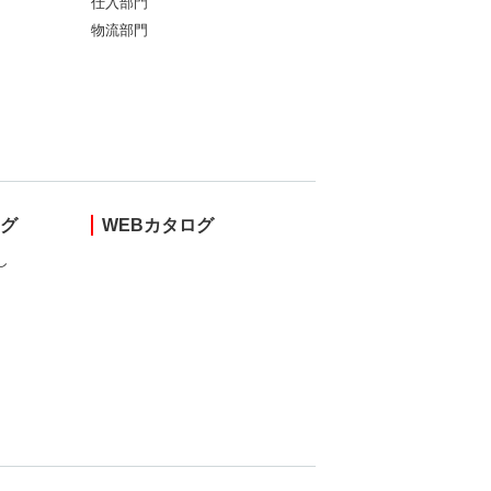
仕入部門
物流部門
ング
WEBカタログ
し