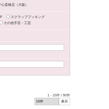
マ心斎橋店（大阪）
P
スクラップブッキング
その他手芸・工芸
1
-
10
件 /
90
件