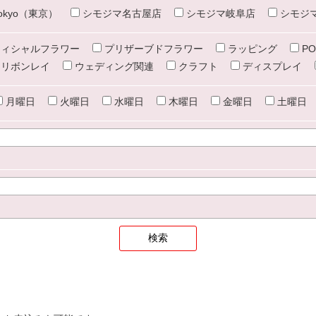
e tokyo（東京）
シモジマ名古屋店
シモジマ岐阜店
シモジ
ィシャルフラワー
プリザーブドフラワー
ラッピング
PO
リボンレイ
ウェディング関連
クラフト
ディスプレイ
月曜日
火曜日
水曜日
木曜日
金曜日
土曜日