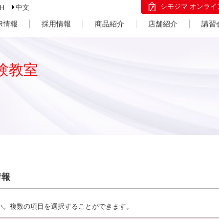
シモジマ オンライ
SH
中文
IR情報
採用情報
商品紹介
店舗紹介
講習
験教室
情報
い。複数の項目を選択することができます。