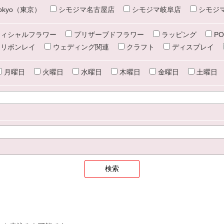
e tokyo（東京）
シモジマ名古屋店
シモジマ岐阜店
シモジ
ィシャルフラワー
プリザーブドフラワー
ラッピング
PO
リボンレイ
ウェディング関連
クラフト
ディスプレイ
月曜日
火曜日
水曜日
木曜日
金曜日
土曜日