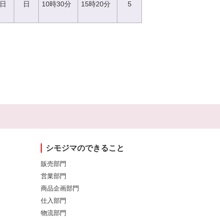
8日
日
10時30分
15時20分
5
シモジマのできること
販売部門
営業部門
商品企画部門
仕入部門
物流部門