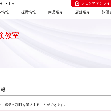
シモジマ オンライ
SH
中文
IR情報
採用情報
商品紹介
店舗紹介
講習
験教室
情報
い。複数の項目を選択することができます。