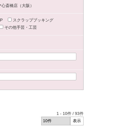
マ心斎橋店（大阪）
P
スクラップブッキング
その他手芸・工芸
1
-
10
件 /
93
件