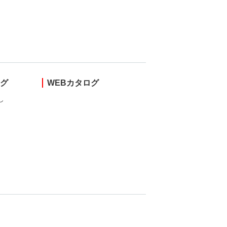
ング
WEBカタログ
し