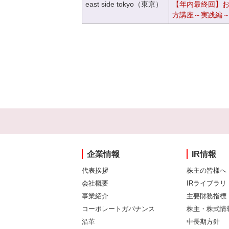
east side tokyo（東京）
【年内最終回】
方講座～実践編
企業情報
IR情報
代表挨拶
株主の皆様へ
会社概要
IRライブラリ
事業紹介
主要財務指標
コーポレートガバナンス
株主・株式情
沿革
中長期方針