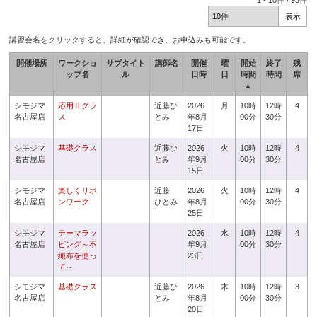
1
-
10
件 /
93
件
講習会名をクリックすると、詳細が確認でき、お申込みも可能です。
開催場所
ワークショ
サブタイト
講師名
開催
曜
開始
終了
残
ップ名
ル
日時
日
時間
時間
席
▲
シモジマ
応用Ⅱクラ
近藤ひ
2026
月
10時
12時
4
名古屋店
ス
とみ
年8月
00分
30分
17日
シモジマ
基礎クラス
近藤ひ
2026
火
10時
12時
4
名古屋店
とみ
年9月
00分
30分
15日
シモジマ
楽しくリボ
近藤
2026
火
10時
12時
4
名古屋店
ンワーク
ひとみ
年8月
00分
30分
25日
シモジマ
テーマラッ
2026
水
10時
12時
4
名古屋店
ピング～不
年9月
00分
30分
織布を使っ
23日
て～
シモジマ
基礎クラス
近藤ひ
2026
木
10時
12時
3
名古屋店
とみ
年8月
00分
30分
20日