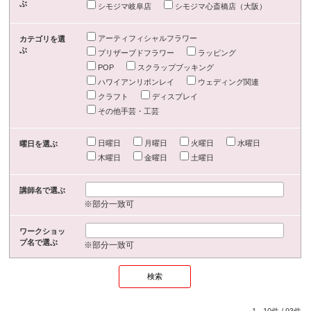
ぶ
シモジマ岐阜店
シモジマ心斎橋店（大阪）
アーティフィシャルフラワー
カテゴリを選
ぶ
プリザーブドフラワー
ラッピング
POP
スクラップブッキング
ハワイアンリボンレイ
ウェディング関連
クラフト
ディスプレイ
その他手芸・工芸
日曜日
月曜日
火曜日
水曜日
曜日を選ぶ
木曜日
金曜日
土曜日
講師名で選ぶ
※部分一致可
ワークショッ
プ名で選ぶ
※部分一致可