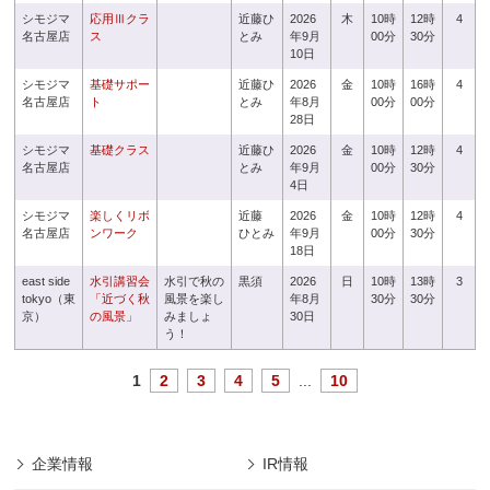
シモジマ
応用Ⅲクラ
近藤ひ
2026
木
10時
12時
4
名古屋店
ス
とみ
年9月
00分
30分
10日
シモジマ
基礎サポー
近藤ひ
2026
金
10時
16時
4
名古屋店
ト
とみ
年8月
00分
00分
28日
シモジマ
基礎クラス
近藤ひ
2026
金
10時
12時
4
名古屋店
とみ
年9月
00分
30分
4日
シモジマ
楽しくリボ
近藤
2026
金
10時
12時
4
名古屋店
ンワーク
ひとみ
年9月
00分
30分
18日
east side
水引講習会
水引で秋の
黒須
2026
日
10時
13時
3
tokyo（東
「近づく秋
風景を楽し
年8月
30分
30分
京）
の風景」
みましょ
30日
う！
1
2
3
4
5
...
10
企業情報
IR情報