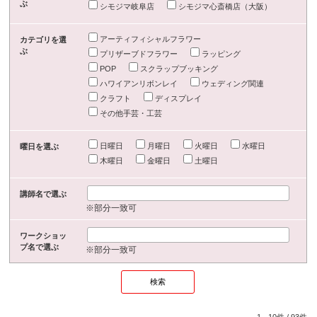
ぶ
シモジマ岐阜店
シモジマ心斎橋店（大阪）
アーティフィシャルフラワー
カテゴリを選
ぶ
プリザーブドフラワー
ラッピング
POP
スクラップブッキング
ハワイアンリボンレイ
ウェディング関連
クラフト
ディスプレイ
その他手芸・工芸
日曜日
月曜日
火曜日
水曜日
曜日を選ぶ
木曜日
金曜日
土曜日
講師名で選ぶ
※部分一致可
ワークショッ
プ名で選ぶ
※部分一致可