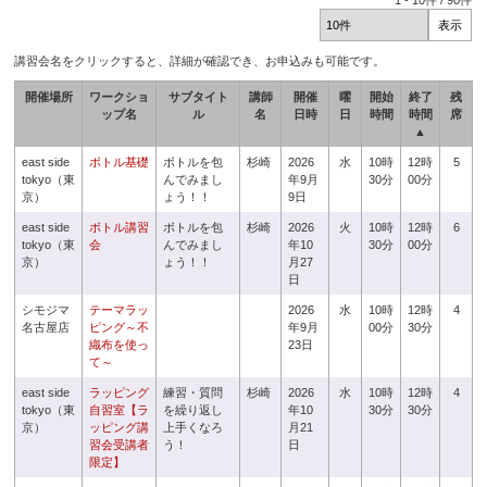
1
-
10
件 /
90
件
講習会名をクリックすると、詳細が確認でき、お申込みも可能です。
開催場所
ワークショ
サブタイト
講師
開催
曜
開始
終了
残
ップ名
ル
名
日時
日
時間
時間
席
▲
east side
ボトル基礎
ボトルを包
杉崎
2026
水
10時
12時
5
tokyo（東
んでみまし
年9月
30分
00分
京）
ょう！！
9日
east side
ボトル講習
ボトルを包
杉崎
2026
火
10時
12時
6
tokyo（東
会
んでみまし
年10
30分
00分
京）
ょう！！
月27
日
シモジマ
テーマラッ
2026
水
10時
12時
4
名古屋店
ピング～不
年9月
00分
30分
織布を使っ
23日
て～
east side
ラッピング
練習・質問
杉崎
2026
水
10時
12時
4
tokyo（東
自習室【ラ
を繰り返し
年10
30分
30分
京）
ッピング講
上手くなろ
月21
習会受講者
う！
日
限定】