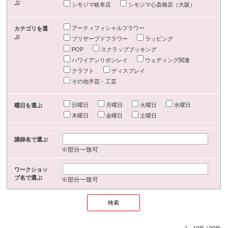
ぶ
シモジマ岐阜店
シモジマ心斎橋店（大阪）
アーティフィシャルフラワー
カテゴリを選
ぶ
プリザーブドフラワー
ラッピング
POP
スクラップブッキング
ハワイアンリボンレイ
ウェディング関連
クラフト
ディスプレイ
その他手芸・工芸
日曜日
月曜日
火曜日
水曜日
曜日を選ぶ
木曜日
金曜日
土曜日
講師名で選ぶ
※部分一致可
ワークショッ
プ名で選ぶ
※部分一致可