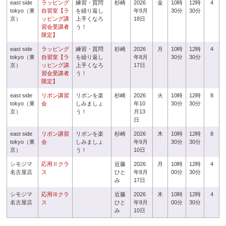
east side
ラッピング
練習・質問
杉崎
2026
金
10時
12時
4
tokyo（東
自習室【ラ
を繰り返し
年9月
30分
30分
京）
ッピング講
上手くなろ
18日
習会受講者
う！
限定】
east side
ラッピング
練習・質問
杉崎
2026
月
10時
12時
4
tokyo（東
自習室【ラ
を繰り返し
年8月
30分
30分
京）
ッピング講
上手くなろ
17日
習会受講者
う！
限定】
east side
リボン講習
リボンを楽
杉崎
2026
火
10時
12時
8
tokyo（東
会
しみましょ
年10
30分
30分
京）
う！
月13
日
east side
リボン講習
リボンを楽
杉崎
2026
木
10時
12時
8
tokyo（東
会
しみましょ
年9月
30分
30分
京）
う！
10日
シモジマ
応用Ⅱクラ
近藤
2026
月
10時
12時
4
名古屋店
ス
ひと
年8月
00分
30分
み
17日
シモジマ
応用Ⅲクラ
近藤
2026
木
10時
12時
4
名古屋店
ス
ひと
年9月
00分
30分
み
10日