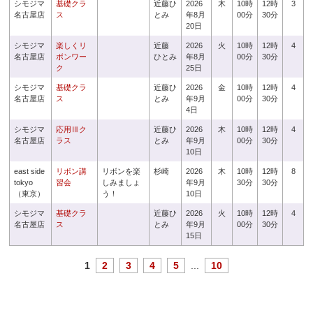
シモジマ
基礎クラ
近藤ひ
2026
木
10時
12時
3
名古屋店
ス
とみ
年8月
00分
30分
20日
シモジマ
楽しくリ
近藤
2026
火
10時
12時
4
名古屋店
ボンワー
ひとみ
年8月
00分
30分
ク
25日
シモジマ
基礎クラ
近藤ひ
2026
金
10時
12時
4
名古屋店
ス
とみ
年9月
00分
30分
4日
シモジマ
応用Ⅲク
近藤ひ
2026
木
10時
12時
4
名古屋店
ラス
とみ
年9月
00分
30分
10日
east side
リボン講
リボンを楽
杉崎
2026
木
10時
12時
8
tokyo
習会
しみましょ
年9月
30分
30分
（東京）
う！
10日
シモジマ
基礎クラ
近藤ひ
2026
火
10時
12時
4
名古屋店
ス
とみ
年9月
00分
30分
15日
1
2
3
4
5
...
10