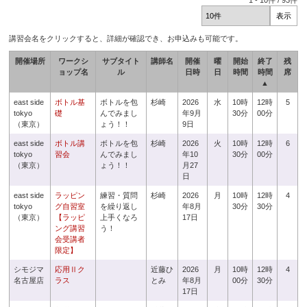
1
-
10
件 /
93
件
講習会名をクリックすると、詳細が確認でき、お申込みも可能です。
開催場所
ワークシ
サブタイト
講師名
開催
曜
開始
終了
残
ョップ名
ル
日時
日
時間
時間
席
▲
east side
ボトル基
ボトルを包
杉崎
2026
水
10時
12時
5
tokyo
礎
んでみまし
年9月
30分
00分
（東京）
ょう！！
9日
east side
ボトル講
ボトルを包
杉崎
2026
火
10時
12時
6
tokyo
習会
んでみまし
年10
30分
00分
（東京）
ょう！！
月27
日
east side
ラッピン
練習・質問
杉崎
2026
月
10時
12時
4
tokyo
グ自習室
を繰り返し
年8月
30分
30分
（東京）
【ラッピ
上手くなろ
17日
ング講習
う！
会受講者
限定】
シモジマ
応用Ⅱク
近藤ひ
2026
月
10時
12時
4
名古屋店
ラス
とみ
年8月
00分
30分
17日