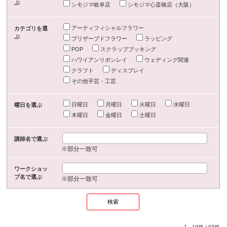
ぶ
シモジマ岐阜店
シモジマ心斎橋店（大阪）
アーティフィシャルフラワー
カテゴリを選
ぶ
プリザーブドフラワー
ラッピング
POP
スクラップブッキング
ハワイアンリボンレイ
ウェディング関連
クラフト
ディスプレイ
その他手芸・工芸
日曜日
月曜日
火曜日
水曜日
曜日を選ぶ
木曜日
金曜日
土曜日
講師名で選ぶ
※部分一致可
ワークショッ
プ名で選ぶ
※部分一致可