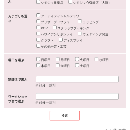
ぶ
シモジマ岐阜店
シモジマ心斎橋店（大阪）
アーティフィシャルフラワー
カテゴリを選
ぶ
プリザーブドフラワー
ラッピング
POP
スクラップブッキング
ハワイアンリボンレイ
ウェディング関連
クラフト
ディスプレイ
その他手芸・工芸
日曜日
月曜日
火曜日
水曜日
曜日を選ぶ
木曜日
金曜日
土曜日
講師名で選ぶ
※部分一致可
ワークショッ
プ名で選ぶ
※部分一致可