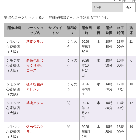
1
-
10
件 /
93
件
講習会名をクリックすると、詳細が確認でき、お申込みも可能です。
開催場所
ワークショ
サブタイ
講師名
開催日
曜
開始
終了
残
ップ名
トル
▲
時
日
時間
時間
席
シモジマ
基礎クラス
くらの
2026
水
10時
13時
11
心斎橋店
う
年9月
30分
00分
（大阪）
30日
シモジマ
斜め包みじ
くらの
2026
水
10時
16時
6
心斎橋店
っくり特訓
う
年10
30分
00分
（大阪）
コース
月14
日
シモジマ
様々な包み
くらの
2026
水
14時
17時
10
心斎橋店
アレンジ
う
年9月
30分
00分
（大阪）
30日
シモジマ
基礎クラス
関
2026
木
10時
13時
12
心斎橋店
年10
30分
00分
（大阪）
月29
日
シモジマ
斜め包みク
関
2026
水
10時
13時
10
心斎橋店
ラス
年9月
30分
00分
（大阪）
9日