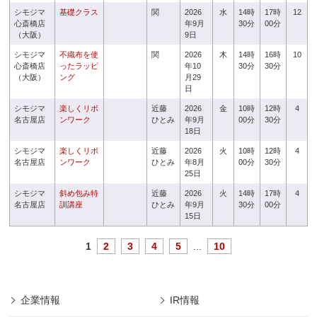
シモジマ
基礎クラス
関
2026
水
14時
17時
12
心斎橋店
年9月
30分
00分
（大阪）
9日
シモジマ
不織布を使
関
2026
木
14時
16時
10
心斎橋店
ったラッピ
年10
30分
30分
（大阪）
ング
月29
日
シモジマ
楽しくリボ
近藤
2026
金
10時
12時
4
名古屋店
ンワーク
ひとみ
年9月
00分
30分
18日
シモジマ
楽しくリボ
近藤
2026
火
10時
12時
4
名古屋店
ンワーク
ひとみ
年8月
00分
30分
25日
シモジマ
斜め包み特
近藤
2026
火
14時
17時
4
名古屋店
訓講座
ひとみ
年9月
30分
00分
15日
1
2
3
4
5
...
10
企業情報
IR情報