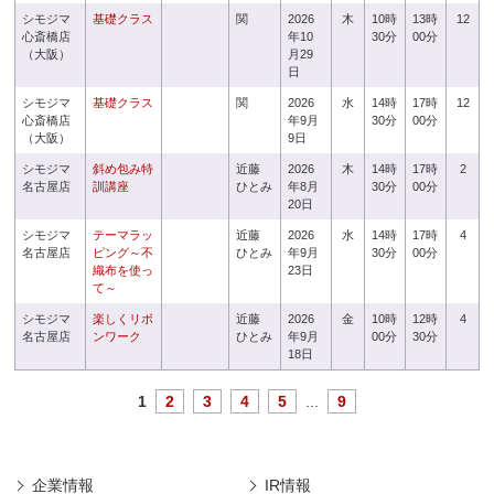
シモジマ
基礎クラス
関
2026
木
10時
13時
12
心斎橋店
年10
30分
00分
（大阪）
月29
日
シモジマ
基礎クラス
関
2026
水
14時
17時
12
心斎橋店
年9月
30分
00分
（大阪）
9日
シモジマ
斜め包み特
近藤
2026
木
14時
17時
2
名古屋店
訓講座
ひとみ
年8月
30分
00分
20日
シモジマ
テーマラッ
近藤
2026
水
14時
17時
4
名古屋店
ピング～不
ひとみ
年9月
30分
00分
織布を使っ
23日
て～
シモジマ
楽しくリボ
近藤
2026
金
10時
12時
4
名古屋店
ンワーク
ひとみ
年9月
00分
30分
18日
1
2
3
4
5
...
9
企業情報
IR情報