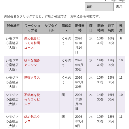
1
-
10
件 /
90
件
講習会名をクリックすると、詳細が確認でき、お申込みも可能です。
開催場所
ワークショ
サブタイ
講師名
開催日
曜
開始
終了
残
ップ名
トル
▲
時
日
時間
時間
席
シモジマ
斜め包みじ
くらの
2026
水
10時
16時
6
心斎橋店
っくり特訓
う
年10
30分
00分
（大阪）
コース
月14
日
シモジマ
様々な包み
くらの
2026
水
14時
17時
10
心斎橋店
アレンジ
う
年9月
30分
00分
（大阪）
30日
シモジマ
基礎クラス
くらの
2026
水
10時
13時
11
心斎橋店
う
年9月
30分
00分
（大阪）
30日
シモジマ
不織布を使
関
2026
木
14時
16時
10
心斎橋店
ったラッピ
年10
30分
30分
（大阪）
ング
月29
日
シモジマ
斜め包みク
関
2026
水
10時
13時
11
心斎橋店
ラス
年9月
30分
00分
（大阪）
9日