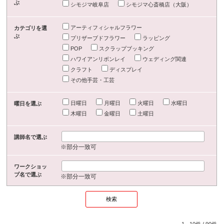
ぶ
シモジマ岐阜店
シモジマ心斎橋店（大阪）
アーティフィシャルフラワー
カテゴリを選
ぶ
プリザーブドフラワー
ラッピング
POP
スクラップブッキング
ハワイアンリボンレイ
ウェディング関連
クラフト
ディスプレイ
その他手芸・工芸
日曜日
月曜日
火曜日
水曜日
曜日を選ぶ
木曜日
金曜日
土曜日
講師名で選ぶ
※部分一致可
ワークショッ
プ名で選ぶ
※部分一致可