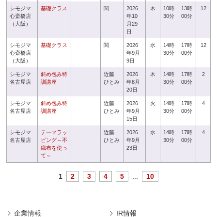
シモジマ
基礎クラス
関
2026
木
10時
13時
12
心斎橋店
年10
30分
00分
（大阪）
月29
日
シモジマ
基礎クラス
関
2026
水
14時
17時
12
心斎橋店
年9月
30分
00分
（大阪）
9日
シモジマ
斜め包み特
近藤
2026
木
14時
17時
2
名古屋店
訓講座
ひとみ
年8月
30分
00分
20日
シモジマ
斜め包み特
近藤
2026
火
14時
17時
4
名古屋店
訓講座
ひとみ
年9月
30分
00分
15日
シモジマ
テーマラッ
近藤
2026
水
14時
17時
4
名古屋店
ピング～不
ひとみ
年9月
30分
00分
織布を使っ
23日
て～
1
2
3
4
5
...
10
企業情報
IR情報