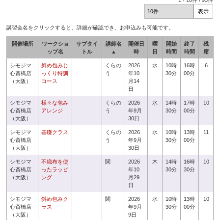
1
-
10
件 /
93
件
講習会名をクリックすると、詳細が確認でき、お申込みも可能です。
開催場所
ワークショ
サブタイ
講師名
開催日
曜
開始
終了
残
ップ名
トル
▲
時
日
時間
時間
席
シモジマ
斜め包みじ
くらの
2026
水
10時
16時
6
心斎橋店
っくり特訓
う
年10
30分
00分
（大阪）
コース
月14
日
シモジマ
様々な包み
くらの
2026
水
14時
17時
10
心斎橋店
アレンジ
う
年9月
30分
00分
（大阪）
30日
シモジマ
基礎クラス
くらの
2026
水
10時
13時
11
心斎橋店
う
年9月
30分
00分
（大阪）
30日
シモジマ
不織布を使
関
2026
木
14時
16時
10
心斎橋店
ったラッピ
年10
30分
30分
（大阪）
ング
月29
日
シモジマ
斜め包みク
関
2026
水
10時
13時
10
心斎橋店
ラス
年9月
30分
00分
（大阪）
9日