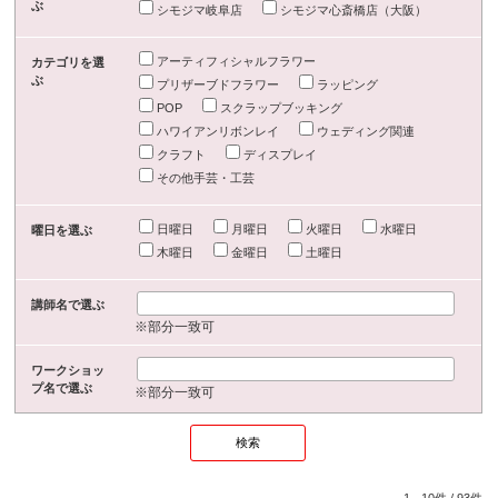
ぶ
シモジマ岐阜店
シモジマ心斎橋店（大阪）
アーティフィシャルフラワー
カテゴリを選
ぶ
プリザーブドフラワー
ラッピング
POP
スクラップブッキング
ハワイアンリボンレイ
ウェディング関連
クラフト
ディスプレイ
その他手芸・工芸
日曜日
月曜日
火曜日
水曜日
曜日を選ぶ
木曜日
金曜日
土曜日
講師名で選ぶ
※部分一致可
ワークショッ
プ名で選ぶ
※部分一致可