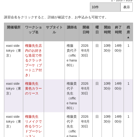
1
-
10
件 /
93
件
講習会名をクリックすると、詳細が確認でき、お申込みも可能です。
開催場所
ワークショ
サブタイト
講師名
開催
曜
開始
終了
残
ップ名
ル
日時
日
時間
時間
席
▲
east side
権藤先生店
権藤
2026
日
10時
14時
1
tokyo（東
内のお好き
貴代子
年8月
30分
00分
京）
な造花で作
（offic
30日
るクラッチ
e hana
ブーケ（ブ
801）
ートニア付
き）
east side
権藤先生
権藤貴
2026
日
10時
14時
1
tokyo（東
黄色カラー
代子
年8月
30分
00分
京）
のリース
先生
30日
（offic
e hana
801）
east side
権藤先生
権藤貴
2026
日
10時
14時
1
tokyo（東
リメイクで
代子
年8月
30分
00分
京）
作るラウン
先生
30日
ドブーケレ
（offic
ッスン
e hana