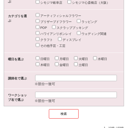
ぶ
シモジマ岐阜店
シモジマ心斎橋店（大阪）
アーティフィシャルフラワー
カテゴリを選
ぶ
プリザーブドフラワー
ラッピング
POP
スクラップブッキング
ハワイアンリボンレイ
ウェディング関連
クラフト
ディスプレイ
その他手芸・工芸
日曜日
月曜日
火曜日
水曜日
曜日を選ぶ
木曜日
金曜日
土曜日
講師名で選ぶ
※部分一致可
ワークショッ
プ名で選ぶ
※部分一致可