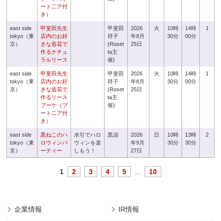
ート二ア付
き）
east side
甲斐田先生
甲斐田
2026
火
10時
14時
1
tokyo（東
店内のお好
祥子
年8月
30分
00分
京）
きな造花で
(Roset
25日
作るナチュ
ta主
ラルリース
催)
east side
甲斐田先生
甲斐田
2026
火
10時
14時
1
tokyo（東
店内のお好
祥子
年8月
30分
00分
京）
きな造花で
(Roset
25日
作るリース
ta主
ブーケ（ブ
催)
ート二ア付
き）
east side
黒ねこのハ
水引でハロ
黒須
2026
日
10時
13時
2
tokyo（東
ロウィンパ
ウィンを楽
年9月
30分
30分
京）
ーティー
しもう！
27日
1
2
3
4
5
...
10
企業情報
IR情報