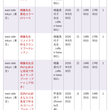
801）
east side
権藤先生
権藤貴
2026
日
14時
17時
1
tokyo（東
黄色カラー
代子
年8月
00分
30分
京）
のリース
先生
30日
（offic
e hana
801）
east side
権藤先生
権藤貴
2026
日
14時
17時
1
tokyo（東
リメイクで
代子
年8月
00分
30分
京）
作るラウン
先生
30日
ドブーケレ
（offic
ッスン
e hana
801）
east side
権藤先生店
権藤
2026
日
14時
17時
1
tokyo（東
内のお好き
貴代子
年8月
00分
30分
京）
な造花で作
（offic
30日
るクラッチ
e hana
ブーケ（ブ
801）
ートニア付
き）
east side
店内のお好
甲斐田
2026
火
10時
14時
1
tokyo（東
きなカゴ＆
祥子
年8月
30分
00分
京）
造花で作る
(Roset
25日
カゴバック
ta主
ブーケ（ブ
催)