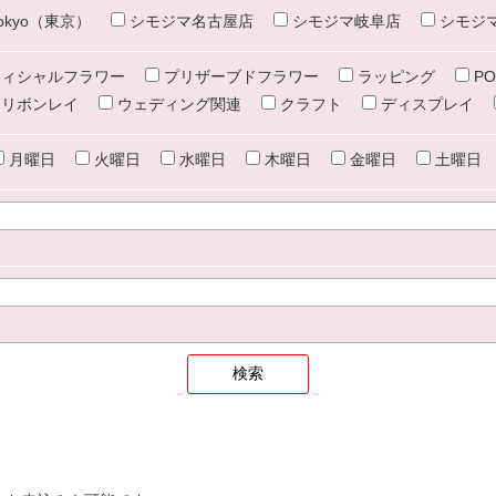
e tokyo（東京）
シモジマ名古屋店
シモジマ岐阜店
シモジ
ィシャルフラワー
プリザーブドフラワー
ラッピング
PO
リボンレイ
ウェディング関連
クラフト
ディスプレイ
月曜日
火曜日
水曜日
木曜日
金曜日
土曜日