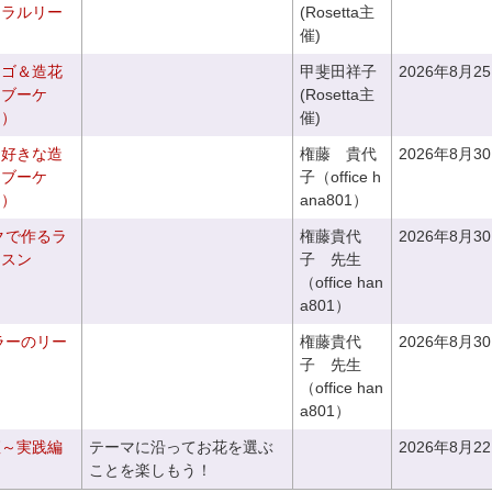
ュラルリー
(Rosetta主
催)
カゴ＆造花
甲斐田祥子
2026年8月2
クブーケ
(Rosetta主
き）
催)
お好きな造
権藤 貴代
2026年8月3
チブーケ
子（office h
き）
ana801）
クで作るラ
権藤貴代
2026年8月3
ッスン
子 先生
（office han
a801）
ラーのリー
権藤貴代
2026年8月3
子 先生
（office han
a801）
座～実践編
テーマに沿ってお花を選ぶ
2026年8月2
ことを楽しもう！