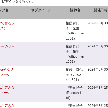
、お申込みも可能です。
ップ名
サブタイトル
講師名
開催日時
クで作るラ
権藤貴代
2026年8月3
ッスン
子 先生
（office han
a801）
ラーのリー
権藤貴代
2026年8月3
子 先生
（office han
a801）
お好きな造
権藤 貴代
2026年8月3
チブーケ
子（office h
き）
ana801）
のお好きな
甲斐田祥子
2026年8月2
スブーケ
(Rosetta主
き）
催)
のお好きな
甲斐田祥子
2026年8月2