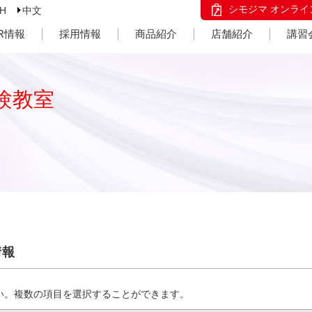
シモジマ オンライ
SH
中文
IR情報
採用情報
商品紹介
店舗紹介
講習
験教室
情報
い。複数の項目を選択することができます。