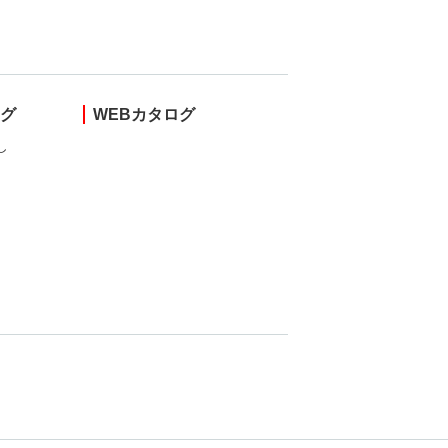
ング
WEBカタログ
し