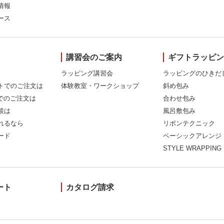
情報
ース
講習会のご案内
ギフトラッピ
ラッピング講習会
ラッピングのひきだ
トでのご注文は
体験教室・ワークショップ
斜め包み
Xでのご注文は
合わせ包み
談は
風呂敷包み
れるなら
リボンテクニック
ード
ベーシックアレンジ
STYLE WRAPPING
ート
カタログ請求