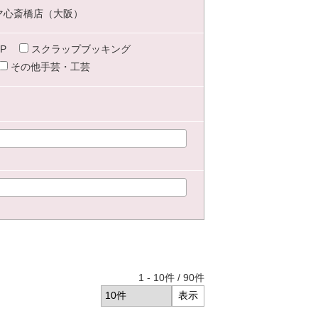
マ心斎橋店（大阪）
P
スクラップブッキング
その他手芸・工芸
1
-
10
件 /
90
件