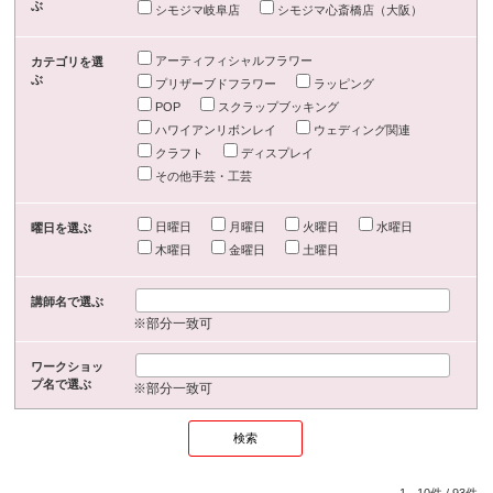
ぶ
シモジマ岐阜店
シモジマ心斎橋店（大阪）
アーティフィシャルフラワー
カテゴリを選
ぶ
プリザーブドフラワー
ラッピング
POP
スクラップブッキング
ハワイアンリボンレイ
ウェディング関連
クラフト
ディスプレイ
その他手芸・工芸
日曜日
月曜日
火曜日
水曜日
曜日を選ぶ
木曜日
金曜日
土曜日
講師名で選ぶ
※部分一致可
ワークショッ
プ名で選ぶ
※部分一致可