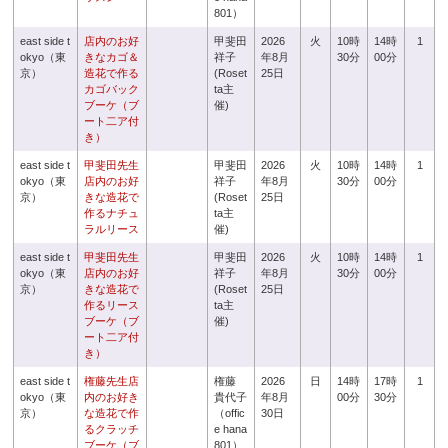
801）
east side t
店内のお好
甲斐田
2026
火
10時
14時
1
okyo（東
きなカゴ＆
祥子
年8月
30分
00分
京）
造花で作る
(Roset
25日
カゴバック
ta主
ブーケ（ブ
催)
ート二ア付
き）
east side t
甲斐田先生
甲斐田
2026
火
10時
14時
1
okyo（東
店内のお好
祥子
年8月
30分
00分
京）
きな造花で
(Roset
25日
作るナチュ
ta主
ラルリース
催)
east side t
甲斐田先生
甲斐田
2026
火
10時
14時
1
okyo（東
店内のお好
祥子
年8月
30分
00分
京）
きな造花で
(Roset
25日
作るリース
ta主
ブーケ（ブ
催)
ート二ア付
き）
east side t
権藤先生店
権藤
2026
日
14時
17時
1
okyo（東
内のお好き
貴代子
年8月
00分
30分
京）
な造花で作
（offic
30日
るクラッチ
e hana
ブーケ（ブ
801）