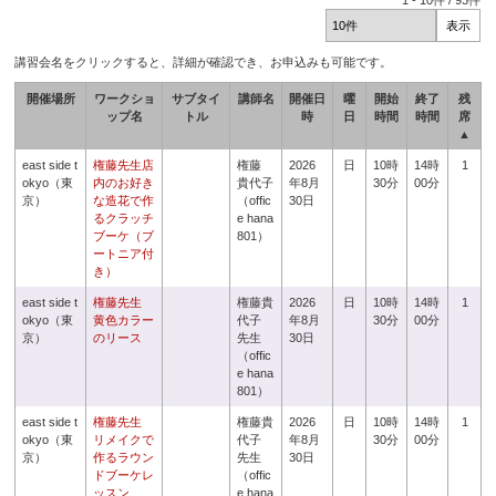
1
-
10
件 /
93
件
講習会名をクリックすると、詳細が確認でき、お申込みも可能です。
開催場所
ワークショ
サブタイ
講師名
開催日
曜
開始
終了
残
ップ名
トル
時
日
時間
時間
席
▲
east side t
権藤先生店
権藤
2026
日
10時
14時
1
okyo（東
内のお好き
貴代子
年8月
30分
00分
京）
な造花で作
（offic
30日
るクラッチ
e hana
ブーケ（ブ
801）
ートニア付
き）
east side t
権藤先生
権藤貴
2026
日
10時
14時
1
okyo（東
黄色カラー
代子
年8月
30分
00分
京）
のリース
先生
30日
（offic
e hana
801）
east side t
権藤先生
権藤貴
2026
日
10時
14時
1
okyo（東
リメイクで
代子
年8月
30分
00分
京）
作るラウン
先生
30日
ドブーケレ
（offic
ッスン
e hana