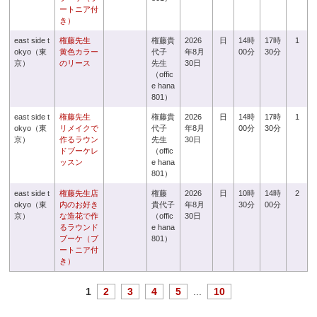
ートニア付
き）
east side t
権藤先生
権藤貴
2026
日
14時
17時
1
okyo（東
黄色カラー
代子
年8月
00分
30分
京）
のリース
先生
30日
（offic
e hana
801）
east side t
権藤先生
権藤貴
2026
日
14時
17時
1
okyo（東
リメイクで
代子
年8月
00分
30分
京）
作るラウン
先生
30日
ドブーケレ
（offic
ッスン
e hana
801）
east side t
権藤先生店
権藤
2026
日
10時
14時
2
okyo（東
内のお好き
貴代子
年8月
30分
00分
京）
な造花で作
（offic
30日
るラウンド
e hana
ブーケ（ブ
801）
ートニア付
き）
1
2
3
4
5
...
10