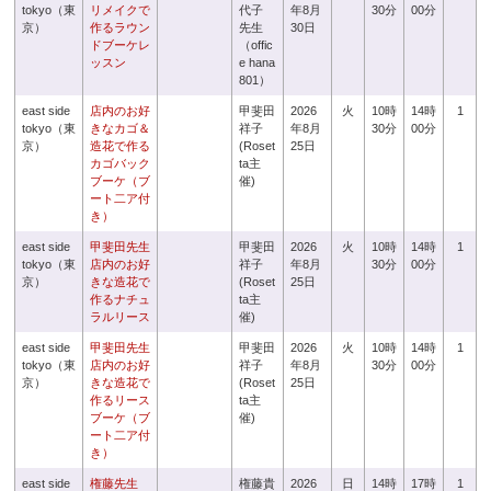
tokyo（東
リメイクで
代子
年8月
30分
00分
京）
作るラウン
先生
30日
ドブーケレ
（offic
ッスン
e hana
801）
east side
店内のお好
甲斐田
2026
火
10時
14時
1
tokyo（東
きなカゴ＆
祥子
年8月
30分
00分
京）
造花で作る
(Roset
25日
カゴバック
ta主
ブーケ（ブ
催)
ート二ア付
き）
east side
甲斐田先生
甲斐田
2026
火
10時
14時
1
tokyo（東
店内のお好
祥子
年8月
30分
00分
京）
きな造花で
(Roset
25日
作るナチュ
ta主
ラルリース
催)
east side
甲斐田先生
甲斐田
2026
火
10時
14時
1
tokyo（東
店内のお好
祥子
年8月
30分
00分
京）
きな造花で
(Roset
25日
作るリース
ta主
ブーケ（ブ
催)
ート二ア付
き）
east side
権藤先生
権藤貴
2026
日
14時
17時
1