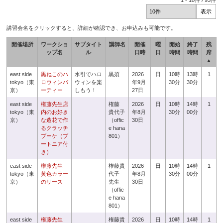
1
-
10
件 /
93
件
講習会名をクリックすると、詳細が確認でき、お申込みも可能です。
開催場所
ワークショ
サブタイト
講師名
開催
曜
開始
終了
残
ップ名
ル
日時
日
時間
時間
席
▲
east side
黒ねこのハ
水引でハロ
黒須
2026
日
10時
13時
1
tokyo（東
ロウィンパ
ウィンを楽
年9月
30分
30分
京）
ーティー
しもう！
27日
east side
権藤先生店
権藤
2026
日
10時
14時
1
tokyo（東
内のお好き
貴代子
年8月
30分
00分
京）
な造花で作
（offic
30日
るクラッチ
e hana
ブーケ（ブ
801）
ートニア付
き）
east side
権藤先生
権藤貴
2026
日
10時
14時
1
tokyo（東
黄色カラー
代子
年8月
30分
00分
京）
のリース
先生
30日
（offic
e hana
801）
east side
権藤先生
権藤貴
2026
日
10時
14時
1