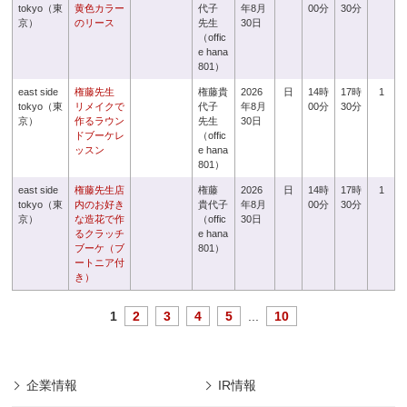
tokyo（東
黄色カラー
代子
年8月
00分
30分
京）
のリース
先生
30日
（offic
e hana
801）
east side
権藤先生
権藤貴
2026
日
14時
17時
1
tokyo（東
リメイクで
代子
年8月
00分
30分
京）
作るラウン
先生
30日
ドブーケレ
（offic
ッスン
e hana
801）
east side
権藤先生店
権藤
2026
日
14時
17時
1
tokyo（東
内のお好き
貴代子
年8月
00分
30分
京）
な造花で作
（offic
30日
るクラッチ
e hana
ブーケ（ブ
801）
ートニア付
き）
1
2
3
4
5
...
10
企業情報
IR情報