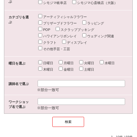
ぶ
シモジマ岐阜店
シモジマ心斎橋店（大阪）
アーティフィシャルフラワー
カテゴリを選
ぶ
プリザーブドフラワー
ラッピング
POP
スクラップブッキング
ハワイアンリボンレイ
ウェディング関連
クラフト
ディスプレイ
その他手芸・工芸
日曜日
月曜日
火曜日
水曜日
曜日を選ぶ
木曜日
金曜日
土曜日
講師名で選ぶ
※部分一致可
ワークショッ
プ名で選ぶ
※部分一致可