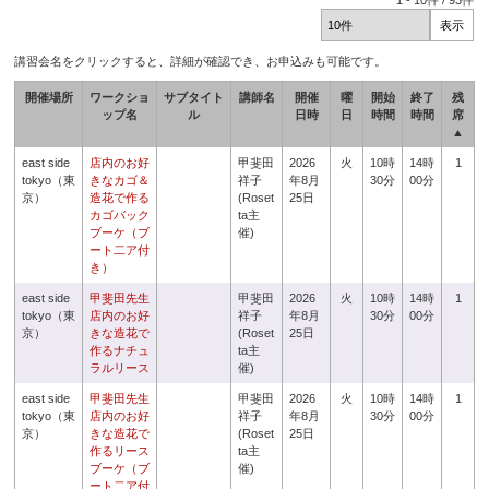
1
-
10
件 /
93
件
講習会名をクリックすると、詳細が確認でき、お申込みも可能です。
開催場所
ワークショ
サブタイト
講師名
開催
曜
開始
終了
残
ップ名
ル
日時
日
時間
時間
席
▲
east side
店内のお好
甲斐田
2026
火
10時
14時
1
tokyo（東
きなカゴ＆
祥子
年8月
30分
00分
京）
造花で作る
(Roset
25日
カゴバック
ta主
ブーケ（ブ
催)
ート二ア付
き）
east side
甲斐田先生
甲斐田
2026
火
10時
14時
1
tokyo（東
店内のお好
祥子
年8月
30分
00分
京）
きな造花で
(Roset
25日
作るナチュ
ta主
ラルリース
催)
east side
甲斐田先生
甲斐田
2026
火
10時
14時
1
tokyo（東
店内のお好
祥子
年8月
30分
00分
京）
きな造花で
(Roset
25日
作るリース
ta主
ブーケ（ブ
催)
ート二ア付