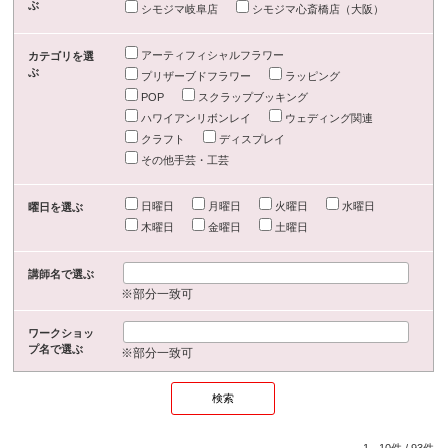
ぶ
シモジマ岐阜店
シモジマ心斎橋店（大阪）
アーティフィシャルフラワー
カテゴリを選
ぶ
プリザーブドフラワー
ラッピング
POP
スクラップブッキング
ハワイアンリボンレイ
ウェディング関連
クラフト
ディスプレイ
その他手芸・工芸
日曜日
月曜日
火曜日
水曜日
曜日を選ぶ
木曜日
金曜日
土曜日
講師名で選ぶ
※部分一致可
ワークショッ
プ名で選ぶ
※部分一致可