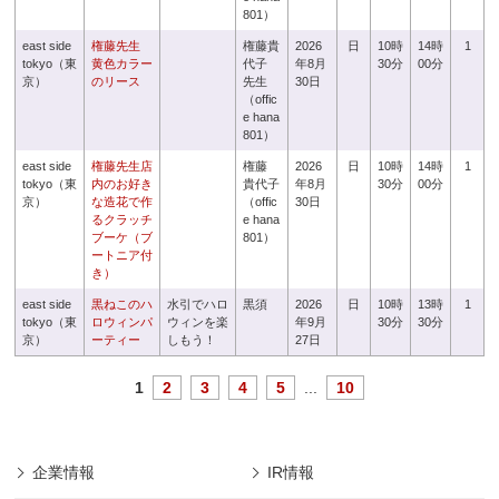
801）
east side
権藤先生
権藤貴
2026
日
10時
14時
1
tokyo（東
黄色カラー
代子
年8月
30分
00分
京）
のリース
先生
30日
（offic
e hana
801）
east side
権藤先生店
権藤
2026
日
10時
14時
1
tokyo（東
内のお好き
貴代子
年8月
30分
00分
京）
な造花で作
（offic
30日
るクラッチ
e hana
ブーケ（ブ
801）
ートニア付
き）
east side
黒ねこのハ
水引でハロ
黒須
2026
日
10時
13時
1
tokyo（東
ロウィンパ
ウィンを楽
年9月
30分
30分
京）
ーティー
しもう！
27日
1
2
3
4
5
...
10
企業情報
IR情報