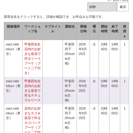
1
-
10
件 /
93
件
講習会名をクリックすると、詳細が確認でき、お申込みも可能です。
開催場所
ワークショ
サブタイト
講師名
開催
曜
開始
終了
残
ップ名
ル
日時
日
時間
時間
席
▲
east side
甲斐田先生
甲斐田
2026
火
10時
14時
1
tokyo（東
店内のお好
祥子
年8月
30分
00分
京）
きな造花で
(Roset
25日
作るリース
ta主
ブーケ（ブ
催)
ート二ア付
き）
east side
甲斐田先生
甲斐田
2026
火
10時
14時
1
tokyo（東
店内のお好
祥子
年8月
30分
00分
京）
きな造花で
(Roset
25日
作るナチュ
ta主
ラルリース
催)
east side
店内のお好
甲斐田
2026
火
10時
14時
1
tokyo（東
きなカゴ＆
祥子
年8月
30分
00分
京）
造花で作る
(Roset
25日
カゴバック
ta主
ブーケ（ブ
催)
ート二ア付