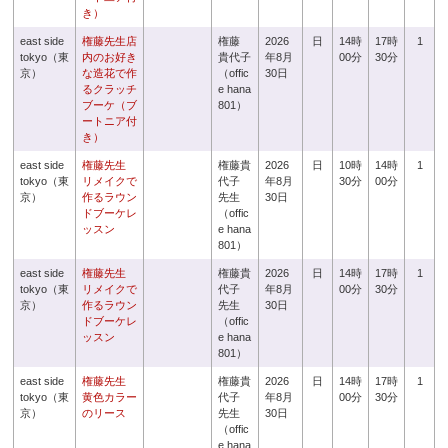
き）
east side
権藤先生店
権藤
2026
日
14時
17時
1
tokyo（東
内のお好き
貴代子
年8月
00分
30分
京）
な造花で作
（offic
30日
るクラッチ
e hana
ブーケ（ブ
801）
ートニア付
き）
east side
権藤先生
権藤貴
2026
日
10時
14時
1
tokyo（東
リメイクで
代子
年8月
30分
00分
京）
作るラウン
先生
30日
ドブーケレ
（offic
ッスン
e hana
801）
east side
権藤先生
権藤貴
2026
日
14時
17時
1
tokyo（東
リメイクで
代子
年8月
00分
30分
京）
作るラウン
先生
30日
ドブーケレ
（offic
ッスン
e hana
801）
east side
権藤先生
権藤貴
2026
日
14時
17時
1
tokyo（東
黄色カラー
代子
年8月
00分
30分
京）
のリース
先生
30日
（offic
e hana