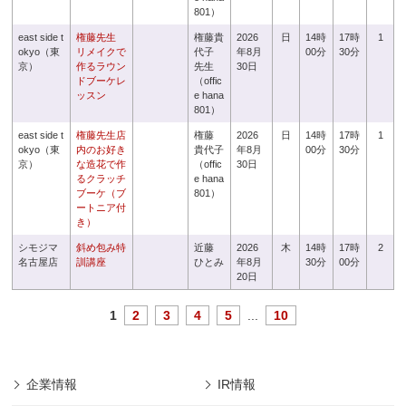
801）
east side t
権藤先生
権藤貴
2026
日
14時
17時
1
okyo（東
リメイクで
代子
年8月
00分
30分
京）
作るラウン
先生
30日
ドブーケレ
（offic
ッスン
e hana
801）
east side t
権藤先生店
権藤
2026
日
14時
17時
1
okyo（東
内のお好き
貴代子
年8月
00分
30分
京）
な造花で作
（offic
30日
るクラッチ
e hana
ブーケ（ブ
801）
ートニア付
き）
シモジマ
斜め包み特
近藤
2026
木
14時
17時
2
名古屋店
訓講座
ひとみ
年8月
30分
00分
20日
1
2
3
4
5
...
10
企業情報
IR情報