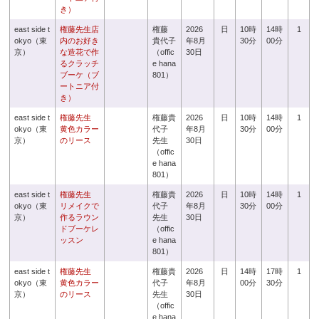
き）
east side t
権藤先生店
権藤
2026
日
10時
14時
1
okyo（東
内のお好き
貴代子
年8月
30分
00分
京）
な造花で作
（offic
30日
るクラッチ
e hana
ブーケ（ブ
801）
ートニア付
き）
east side t
権藤先生
権藤貴
2026
日
10時
14時
1
okyo（東
黄色カラー
代子
年8月
30分
00分
京）
のリース
先生
30日
（offic
e hana
801）
east side t
権藤先生
権藤貴
2026
日
10時
14時
1
okyo（東
リメイクで
代子
年8月
30分
00分
京）
作るラウン
先生
30日
ドブーケレ
（offic
ッスン
e hana
801）
east side t
権藤先生
権藤貴
2026
日
14時
17時
1
okyo（東
黄色カラー
代子
年8月
00分
30分
京）
のリース
先生
30日
（offic
e hana