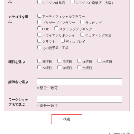
ぶ
シモジマ岐阜店
シモジマ心斎橋店（大阪）
アーティフィシャルフラワー
カテゴリを選
ぶ
プリザーブドフラワー
ラッピング
POP
スクラップブッキング
ハワイアンリボンレイ
ウェディング関連
クラフト
ディスプレイ
その他手芸・工芸
日曜日
月曜日
火曜日
水曜日
曜日を選ぶ
木曜日
金曜日
土曜日
講師名で選ぶ
※部分一致可
ワークショッ
プ名で選ぶ
※部分一致可