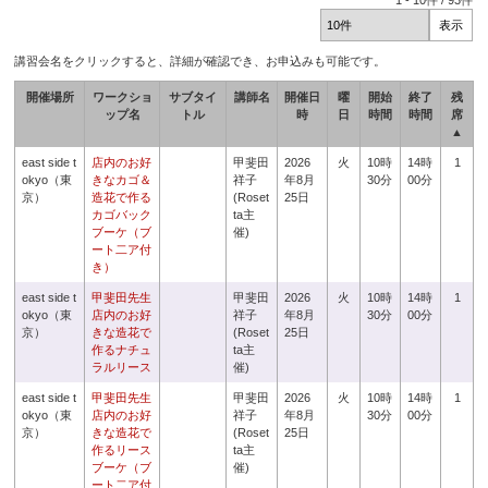
1
-
10
件 /
93
件
講習会名をクリックすると、詳細が確認でき、お申込みも可能です。
開催場所
ワークショ
サブタイ
講師名
開催日
曜
開始
終了
残
ップ名
トル
時
日
時間
時間
席
▲
east side t
店内のお好
甲斐田
2026
火
10時
14時
1
okyo（東
きなカゴ＆
祥子
年8月
30分
00分
京）
造花で作る
(Roset
25日
カゴバック
ta主
ブーケ（ブ
催)
ート二ア付
き）
east side t
甲斐田先生
甲斐田
2026
火
10時
14時
1
okyo（東
店内のお好
祥子
年8月
30分
00分
京）
きな造花で
(Roset
25日
作るナチュ
ta主
ラルリース
催)
east side t
甲斐田先生
甲斐田
2026
火
10時
14時
1
okyo（東
店内のお好
祥子
年8月
30分
00分
京）
きな造花で
(Roset
25日
作るリース
ta主
ブーケ（ブ
催)
ート二ア付