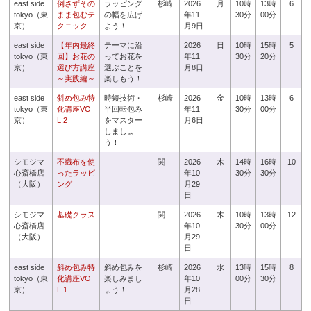
east side
倒さずその
ラッピング
杉崎
2026
月
10時
13時
6
tokyo（東
まま包むテ
の幅を広げ
年11
30分
00分
京）
クニック
よう！
月9日
east side
【年内最終
テーマに沿
2026
日
10時
15時
5
tokyo（東
回】お花の
ってお花を
年11
30分
20分
京）
選び方講座
選ぶことを
月8日
～実践編～
楽しもう！
east side
斜め包み特
時短技術・
杉崎
2026
金
10時
13時
6
tokyo（東
化講座VO
半回転包み
年11
30分
00分
京）
L.2
をマスター
月6日
しましょ
う！
シモジマ
不織布を使
関
2026
木
14時
16時
10
心斎橋店
ったラッピ
年10
30分
30分
（大阪）
ング
月29
日
シモジマ
基礎クラス
関
2026
木
10時
13時
12
心斎橋店
年10
30分
00分
（大阪）
月29
日
east side
斜め包み特
斜め包みを
杉崎
2026
水
13時
15時
8
tokyo（東
化講座VO
楽しみまし
年10
00分
30分
京）
L.1
ょう！
月28
日