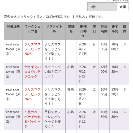
1
-
10
件 /
93
件
講習会名をクリックすると、詳細が確認でき、お申込みも可能です。
開催場所
ワークショ
サブタイト
講師
開催
曜
開始
終了
残
ップ名
ル
名
日時
日
時間
時間
席
▼
east side
クリスマス
クリスマス
2026
月
13時
16時
6
tokyo（東
ラッピング
をラッピン
年12
00分
00分
京）
2026
グで楽しも
月7日
う！！
east side
倒さずその
ラッピング
杉崎
2026
金
13時
15時
6
tokyo（東
まま包むテ
の幅を広げ
年11
00分
30分
京）
クニック
よう！
月27
日
east side
クリスマス
クリスマス
杉崎
2026
金
10時
13時
6
tokyo（東
ラッピング
をラッピン
年11
30分
30分
京）
2026
グで楽しも
月20
う！！
日
east side
１枚のペー
手軽でオシ
杉崎
2026
木
10時
13時
6
tokyo（東
パーで作れ
ャレなパッ
年11
30分
30分
京）
るパッケー
ケージを作
月12
ジ
ろう！
日