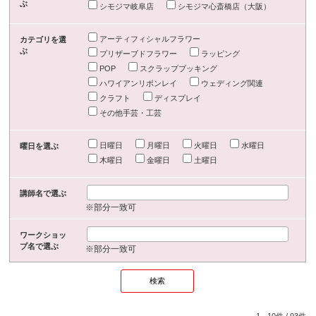
ぶ
シモジマ岐阜店
シモジマ心斎橋店（大阪）
アーティフィシャルフラワー
カテゴリを選
ぶ
プリザーブドフラワー
ラッピング
POP
スクラップブッキング
ハワイアンリボンレイ
ウェディング関連
クラフト
ディスプレイ
その他手芸・工芸
日曜日
月曜日
火曜日
水曜日
曜日を選ぶ
木曜日
金曜日
土曜日
講師名で選ぶ
※部分一致可
ワークショッ
プ名で選ぶ
※部分一致可