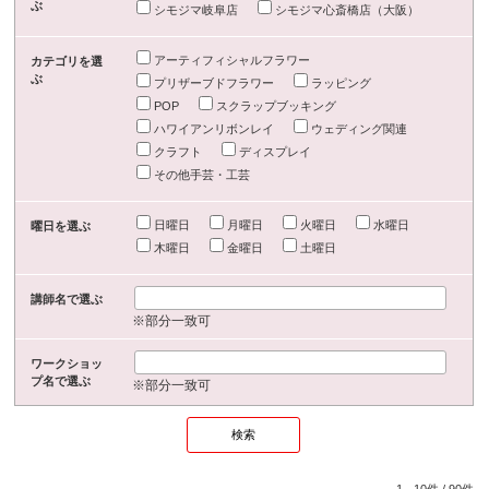
ぶ
シモジマ岐阜店
シモジマ心斎橋店（大阪）
アーティフィシャルフラワー
カテゴリを選
ぶ
プリザーブドフラワー
ラッピング
POP
スクラップブッキング
ハワイアンリボンレイ
ウェディング関連
クラフト
ディスプレイ
その他手芸・工芸
日曜日
月曜日
火曜日
水曜日
曜日を選ぶ
木曜日
金曜日
土曜日
講師名で選ぶ
※部分一致可
ワークショッ
プ名で選ぶ
※部分一致可