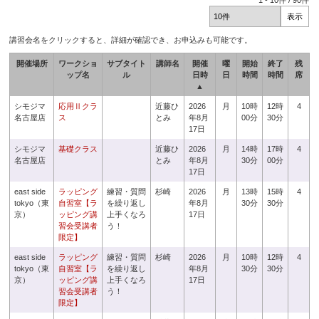
1
-
10
件 /
90
件
講習会名をクリックすると、詳細が確認でき、お申込みも可能です。
開催場所
ワークショ
サブタイト
講師名
開催
曜
開始
終了
残
ップ名
ル
日時
日
時間
時間
席
▲
シモジマ
応用Ⅱクラ
近藤ひ
2026
月
10時
12時
4
名古屋店
ス
とみ
年8月
00分
30分
17日
シモジマ
基礎クラス
近藤ひ
2026
月
14時
17時
4
名古屋店
とみ
年8月
30分
00分
17日
east side
ラッピング
練習・質問
杉崎
2026
月
13時
15時
4
tokyo（東
自習室【ラ
を繰り返し
年8月
30分
30分
京）
ッピング講
上手くなろ
17日
習会受講者
う！
限定】
east side
ラッピング
練習・質問
杉崎
2026
月
10時
12時
4
tokyo（東
自習室【ラ
を繰り返し
年8月
30分
30分
京）
ッピング講
上手くなろ
17日
習会受講者
う！
限定】