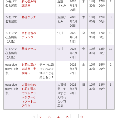
シモジマ
斜め包み特
近藤
2026
木
14時
17時
2
名古屋店
訓講座
ひとみ
年8月
30分
00分
20日
シモジマ
基礎クラス
近藤ひ
2026
木
10時
12時
3
名古屋店
とみ
年8月
00分
30分
20日
シモジマ
合わせ包み
江川
2026
金
14時
17時
10
心斎橋店
アレンジ
年8月
30分
00分
（大阪）
21日
シモジマ
基礎クラス
江川
2026
金
10時
13時
12
心斎橋店
年8月
30分
00分
（大阪）
21日
east side
お花の選び
テーマに沿
2026
土
10時
15時
2
tokyo（東
方講座～実
ってお花を
年8月
30分
20分
京）
践編～
選ぶことを
22日
楽しもう！
east side
大貫先生の
大貫裕
2026
日
10時
13時
3
tokyo（東
お花を選ん
美 す
年8月
30分
30分
京）
で作るクラ
りすと
23日
ッチブーケ
ん枯れ
（ブートニ
ない花
ア付き）
工房
1
2
3
4
5
...
9