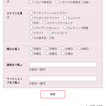
ぶ
シモジマ岐阜店
シモジマ心斎橋店（大阪）
アーティフィシャルフラワー
カテゴリを選
ぶ
プリザーブドフラワー
ラッピング
POP
スクラップブッキング
ハワイアンリボンレイ
ウェディング関連
クラフト
ディスプレイ
その他手芸・工芸
日曜日
月曜日
火曜日
水曜日
曜日を選ぶ
木曜日
金曜日
土曜日
講師名で選ぶ
※部分一致可
ワークショッ
プ名で選ぶ
※部分一致可