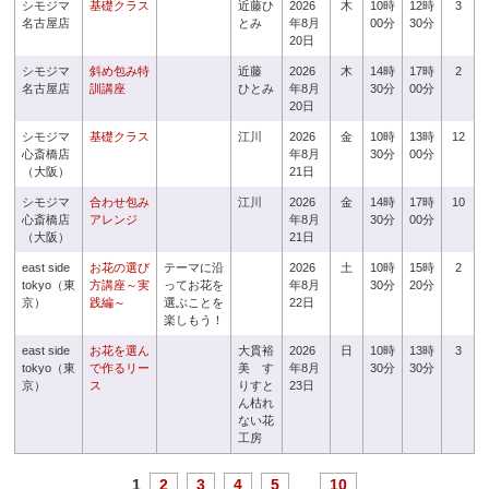
シモジマ
基礎クラス
近藤ひ
2026
木
10時
12時
3
名古屋店
とみ
年8月
00分
30分
20日
シモジマ
斜め包み特
近藤
2026
木
14時
17時
2
名古屋店
訓講座
ひとみ
年8月
30分
00分
20日
シモジマ
基礎クラス
江川
2026
金
10時
13時
12
心斎橋店
年8月
30分
00分
（大阪）
21日
シモジマ
合わせ包み
江川
2026
金
14時
17時
10
心斎橋店
アレンジ
年8月
30分
00分
（大阪）
21日
east side
お花の選び
テーマに沿
2026
土
10時
15時
2
tokyo（東
方講座～実
ってお花を
年8月
30分
20分
京）
践編～
選ぶことを
22日
楽しもう！
east side
お花を選ん
大貫裕
2026
日
10時
13時
3
tokyo（東
で作るリー
美 す
年8月
30分
30分
京）
ス
りすと
23日
ん枯れ
ない花
工房
1
2
3
4
5
...
10