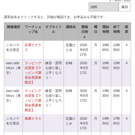
1
-
10
件 /
93
件
講習会名をクリックすると、詳細が確認でき、お申込みも可能です。
開催場所
ワークショ
サブタイト
講師名
開催
曜
開始
終了
残
ップ名
ル
日時
日
時間
時間
席
▲
シモジマ
応用Ⅱクラ
近藤ひ
2026
月
10時
12時
4
名古屋店
ス
とみ
年8月
00分
30分
17日
east side
ラッピング
練習・質問
杉崎
2026
月
10時
12時
4
tokyo（東
自習室【ラ
を繰り返し
年8月
30分
30分
京）
ッピング講
上手くなろ
17日
習会受講者
う！
限定】
east side
ラッピング
練習・質問
杉崎
2026
月
13時
15時
4
tokyo（東
自習室【ラ
を繰り返し
年8月
30分
30分
京）
ッピング講
上手くなろ
17日
習会受講者
う！
限定】
シモジマ
基礎クラス
近藤ひ
2026
月
14時
17時
4
名古屋店
とみ
年8月
30分
00分
17日