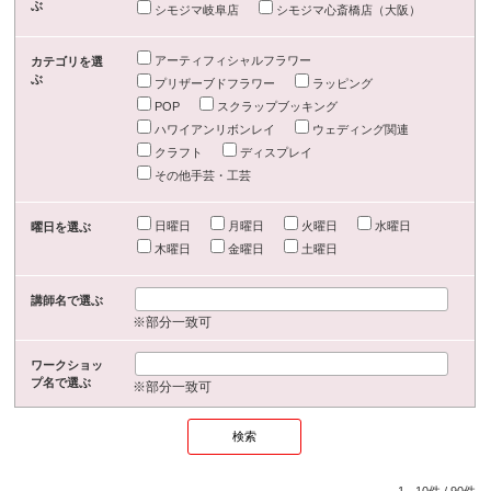
ぶ
シモジマ岐阜店
シモジマ心斎橋店（大阪）
アーティフィシャルフラワー
カテゴリを選
ぶ
プリザーブドフラワー
ラッピング
POP
スクラップブッキング
ハワイアンリボンレイ
ウェディング関連
クラフト
ディスプレイ
その他手芸・工芸
日曜日
月曜日
火曜日
水曜日
曜日を選ぶ
木曜日
金曜日
土曜日
講師名で選ぶ
※部分一致可
ワークショッ
プ名で選ぶ
※部分一致可