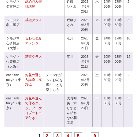
シモジマ
斜め包み特
近藤
2026
木
14時
17時
2
名古屋店
訓講座
ひとみ
年8月
30分
00分
20日
シモジマ
基礎クラス
近藤ひ
2026
木
10時
12時
3
名古屋店
とみ
年8月
00分
30分
20日
シモジマ
合わせ包み
江川
2026
金
14時
17時
10
心斎橋店
アレンジ
年8月
30分
00分
（大阪）
21日
シモジマ
基礎クラス
江川
2026
金
10時
13時
12
心斎橋店
年8月
30分
00分
（大阪）
21日
east side
お花の選び
テーマに沿
2026
土
10時
15時
2
tokyo（東
方講座～実
ってお花を
年8月
30分
20分
京）
践編～
選ぶことを
22日
楽しもう！
east side
お花を選ん
大貫裕
2026
日
13時
16時
3
tokyo（東
で作るクラ
美 す
年8月
30分
30分
京）
ッチブーケ
りすと
23日
（ブートニ
ん枯れ
ア付き）
ない花
工房
1
2
3
4
5
...
9