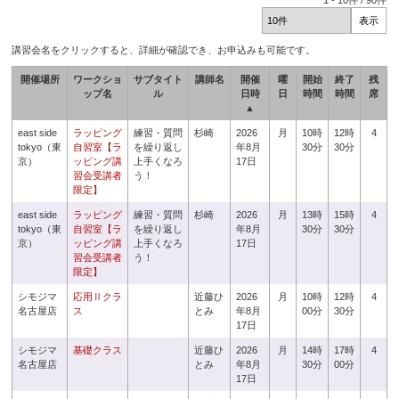
1
-
10
件 /
90
件
講習会名をクリックすると、詳細が確認でき、お申込みも可能です。
開催場所
ワークショ
サブタイト
講師名
開催
曜
開始
終了
残
ップ名
ル
日時
日
時間
時間
席
▲
east side
ラッピング
練習・質問
杉崎
2026
月
10時
12時
4
tokyo（東
自習室【ラ
を繰り返し
年8月
30分
30分
京）
ッピング講
上手くなろ
17日
習会受講者
う！
限定】
east side
ラッピング
練習・質問
杉崎
2026
月
13時
15時
4
tokyo（東
自習室【ラ
を繰り返し
年8月
30分
30分
京）
ッピング講
上手くなろ
17日
習会受講者
う！
限定】
シモジマ
応用Ⅱクラ
近藤ひ
2026
月
10時
12時
4
名古屋店
ス
とみ
年8月
00分
30分
17日
シモジマ
基礎クラス
近藤ひ
2026
月
14時
17時
4
名古屋店
とみ
年8月
30分
00分
17日