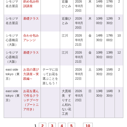
シモジマ
斜め包み特
近藤
2026
木
14時
17時
2
名古屋店
訓講座
ひとみ
年8月
30分
00分
20日
シモジマ
基礎クラス
近藤ひ
2026
木
10時
12時
3
名古屋店
とみ
年8月
00分
30分
20日
シモジマ
合わせ包み
江川
2026
金
14時
17時
10
心斎橋店
アレンジ
年8月
30分
00分
（大阪）
21日
シモジマ
基礎クラス
江川
2026
金
10時
13時
12
心斎橋店
年8月
30分
00分
（大阪）
21日
east side
お花の選び
テーマに沿
2026
土
10時
15時
2
tokyo（東
方講座～実
ってお花を
年8月
30分
20分
京）
践編～
選ぶことを
22日
楽しもう！
east side
お花を選ん
大貫裕
2026
日
13時
16時
3
tokyo（東
で作るクラ
美 す
年8月
30分
30分
京）
ッチブーケ
りすと
23日
（ブートニ
ん枯れ
ア付き）
ない花
工房
1
2
3
4
5
...
10