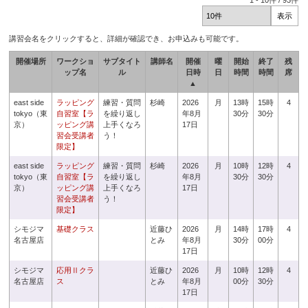
1
-
10
件 /
93
件
講習会名をクリックすると、詳細が確認でき、お申込みも可能です。
開催場所
ワークショ
サブタイト
講師名
開催
曜
開始
終了
残
ップ名
ル
日時
日
時間
時間
席
▲
east side
ラッピング
練習・質問
杉崎
2026
月
13時
15時
4
tokyo（東
自習室【ラ
を繰り返し
年8月
30分
30分
京）
ッピング講
上手くなろ
17日
習会受講者
う！
限定】
east side
ラッピング
練習・質問
杉崎
2026
月
10時
12時
4
tokyo（東
自習室【ラ
を繰り返し
年8月
30分
30分
京）
ッピング講
上手くなろ
17日
習会受講者
う！
限定】
シモジマ
基礎クラス
近藤ひ
2026
月
14時
17時
4
名古屋店
とみ
年8月
30分
00分
17日
シモジマ
応用Ⅱクラ
近藤ひ
2026
月
10時
12時
4
名古屋店
ス
とみ
年8月
00分
30分
17日