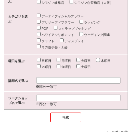
ぶ
シモジマ岐阜店
シモジマ心斎橋店（大阪）
アーティフィシャルフラワー
カテゴリを選
ぶ
プリザーブドフラワー
ラッピング
POP
スクラップブッキング
ハワイアンリボンレイ
ウェディング関連
クラフト
ディスプレイ
その他手芸・工芸
日曜日
月曜日
火曜日
水曜日
曜日を選ぶ
木曜日
金曜日
土曜日
講師名で選ぶ
※部分一致可
ワークショッ
プ名で選ぶ
※部分一致可