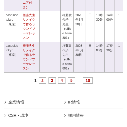
ニア付
き）
east side
権藤先生
権藤貴
2026
日
10時
14時
1
tokyo
リメイク
代子
年8月
30分
00分
（東京）
で作るラ
先生
30日
ウンドブ
（offic
ーケレッ
e hana
スン
801）
east side
権藤先生
権藤貴
2026
日
14時
17時
1
tokyo
リメイク
代子
年8月
00分
30分
（東京）
で作るラ
先生
30日
ウンドブ
（offic
ーケレッ
e hana
スン
801）
1
2
3
4
5
...
10
企業情報
IR情報
CSR・環境
採用情報