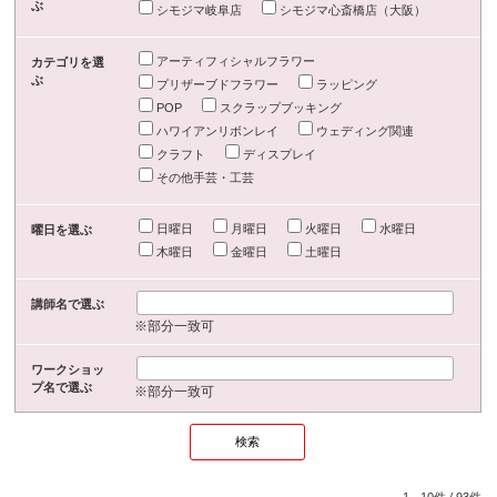
ぶ
シモジマ岐阜店
シモジマ心斎橋店（大阪）
アーティフィシャルフラワー
カテゴリを選
ぶ
プリザーブドフラワー
ラッピング
POP
スクラップブッキング
ハワイアンリボンレイ
ウェディング関連
クラフト
ディスプレイ
その他手芸・工芸
日曜日
月曜日
火曜日
水曜日
曜日を選ぶ
木曜日
金曜日
土曜日
講師名で選ぶ
※部分一致可
ワークショッ
プ名で選ぶ
※部分一致可