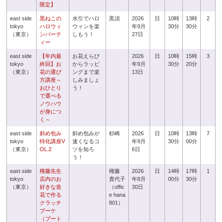
限定】
east side
黒ねこの
水引でハロ
黒須
2026
日
10時
13時
2
tokyo
ハロウィ
ウィンを楽
年9月
30分
30分
（東京）
ンパーテ
しもう！
27日
ィー
east side
【年内最
お花えらび
2026
日
10時
15時
3
tokyo
終回】お
からラッピ
年9月
30分
20分
（東京）
花の選び
ングまで楽
13日
方講座～
しみましょ
おひとり
う！
で選べる
ノウハウ
が身につ
く～
east side
斜め包み
斜め包みが
杉崎
2026
日
10時
13時
7
tokyo
特化講座V
速くなるコ
年9月
30分
00分
（東京）
OL.2
ツを知ろ
6日
う！
east side
権藤先生
権藤
2026
日
14時
17時
1
tokyo
店内のお
貴代子
年8月
00分
30分
（東京）
好きな造
（offic
30日
花で作る
e hana
クラッチ
801）
ブーケ
（ブート