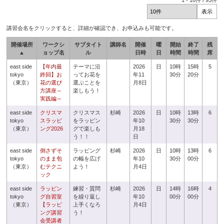
1
-
10
件 /
93
件
講習会名をクリックすると、詳細が確認でき、お申込みも可能です。
開催場所
ワークシ
サブタイト
講師名
開催
曜
開始
終了
残
▲
ョップ名
ル
日時
日
時間
時間
席
east side
【年内最
テーマに沿
2026
日
10時
15時
5
tokyo
終回】お
ってお花を
年11
30分
20分
（東京）
花の選び
選ぶことを
月8日
方講座～
楽しもう！
実践編～
east side
クリスマ
クリスマス
杉崎
2026
日
10時
13時
6
tokyo
スラッピ
をラッピン
年10
30分
30分
（東京）
ング2026
グで楽しも
月18
う！！
日
east side
倒さずそ
ラッピング
杉崎
2026
日
10時
13時
6
tokyo
のまま包
の幅を広げ
年10
30分
00分
（東京）
むテクニ
よう！
月4日
ック
east side
ラッピン
練習・質問
杉崎
2026
日
14時
16時
4
tokyo
グ自習室
を繰り返し
年10
00分
00分
（東京）
【ラッピ
上手くなろ
月4日
ング講習
う！
会受講者