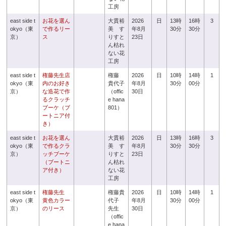
工房
east side t
お花を選ん
大貫裕
2026
日
13時
16時
3
okyo（東
で作るリー
美 す
年8月
30分
30分
京）
ス
りすと
23日
ん枯れ
ない花
工房
east side t
権藤先生店
権藤
2026
日
10時
14時
1
okyo（東
内のお好き
貴代子
年8月
30分
00分
京）
な造花で作
（offic
30日
るクラッチ
e hana
ブーケ（ブ
801）
ートニア付
き）
east side t
お花を選ん
大貫裕
2026
日
13時
16時
3
okyo（東
で作るクラ
美 す
年8月
30分
30分
京）
ッチブーケ
りすと
23日
（ブートニ
ん枯れ
ア付き）
ない花
工房
east side t
権藤先生
権藤貴
2026
日
10時
14時
1
okyo（東
黄色カラー
代子
年8月
30分
00分
京）
のリース
先生
30日
（offic
e hana