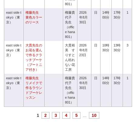
801）
east side t
権藤先生
権藤貴
2026
日
14時
17時
1
okyo（東
黄色カラー
代子
年8月
00分
30分
京）
のリース
先生
30日
（offic
e hana
801）
east side t
大貫先生の
大貫裕
2026
日
10時
13時
3
okyo（東
お花を選ん
美 す
年8月
30分
30分
京）
で作るクラ
りすと
23日
ッチブーケ
ん枯れ
（ブートニ
ない花
ア付き）
工房
east side t
権藤先生
権藤貴
2026
日
14時
17時
1
okyo（東
リメイクで
代子
年8月
00分
30分
京）
作るラウン
先生
30日
ドブーケレ
（offic
ッスン
e hana
801）
1
2
3
4
5
...
10