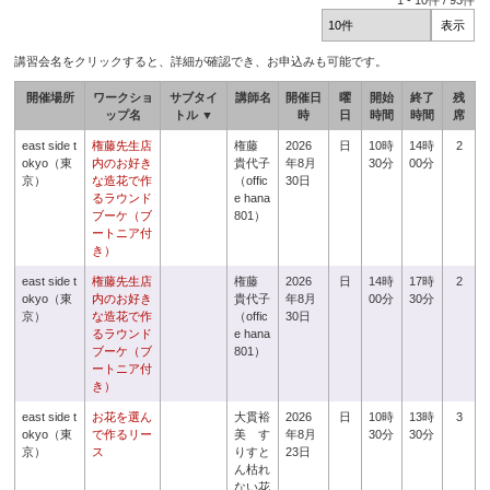
1
-
10
件 /
93
件
講習会名をクリックすると、詳細が確認でき、お申込みも可能です。
開催場所
ワークショ
サブタイ
講師名
開催日
曜
開始
終了
残
ップ名
トル ▼
時
日
時間
時間
席
east side t
権藤先生店
権藤
2026
日
10時
14時
2
okyo（東
内のお好き
貴代子
年8月
30分
00分
京）
な造花で作
（offic
30日
るラウンド
e hana
ブーケ（ブ
801）
ートニア付
き）
east side t
権藤先生店
権藤
2026
日
14時
17時
2
okyo（東
内のお好き
貴代子
年8月
00分
30分
京）
な造花で作
（offic
30日
るラウンド
e hana
ブーケ（ブ
801）
ートニア付
き）
east side t
お花を選ん
大貫裕
2026
日
10時
13時
3
okyo（東
で作るリー
美 す
年8月
30分
30分
京）
ス
りすと
23日
ん枯れ
ない花