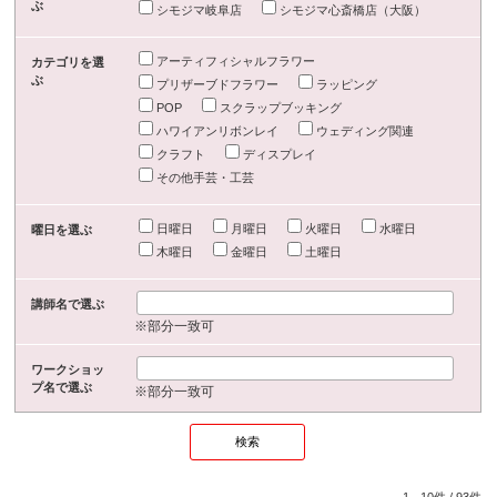
ぶ
シモジマ岐阜店
シモジマ心斎橋店（大阪）
アーティフィシャルフラワー
カテゴリを選
ぶ
プリザーブドフラワー
ラッピング
POP
スクラップブッキング
ハワイアンリボンレイ
ウェディング関連
クラフト
ディスプレイ
その他手芸・工芸
日曜日
月曜日
火曜日
水曜日
曜日を選ぶ
木曜日
金曜日
土曜日
講師名で選ぶ
※部分一致可
ワークショッ
プ名で選ぶ
※部分一致可