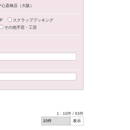
マ心斎橋店（大阪）
P
スクラップブッキング
その他手芸・工芸
1
-
10
件 /
93
件