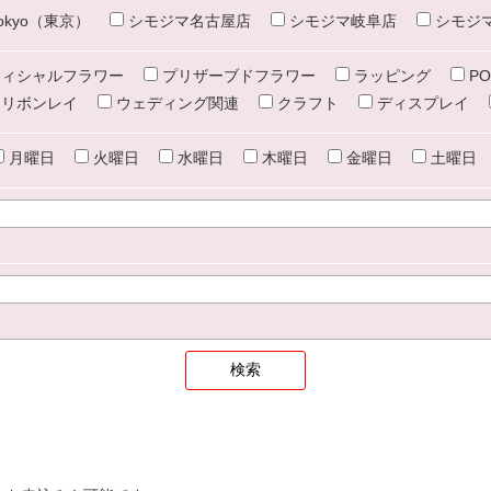
e tokyo（東京）
シモジマ名古屋店
シモジマ岐阜店
シモジ
ィシャルフラワー
プリザーブドフラワー
ラッピング
PO
リボンレイ
ウェディング関連
クラフト
ディスプレイ
月曜日
火曜日
水曜日
木曜日
金曜日
土曜日