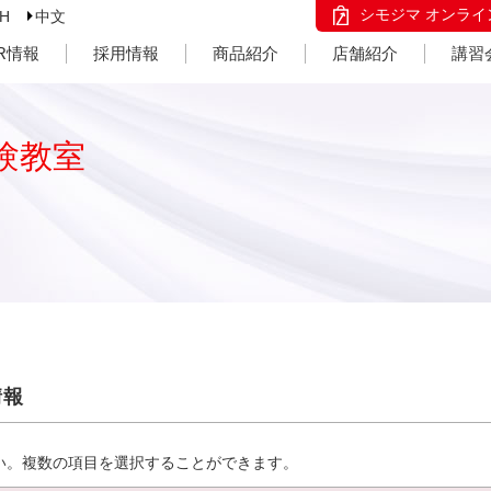
シモジマ オンライ
SH
中文
IR情報
採用情報
商品紹介
店舗紹介
講習
験教室
情報
い。複数の項目を選択することができます。