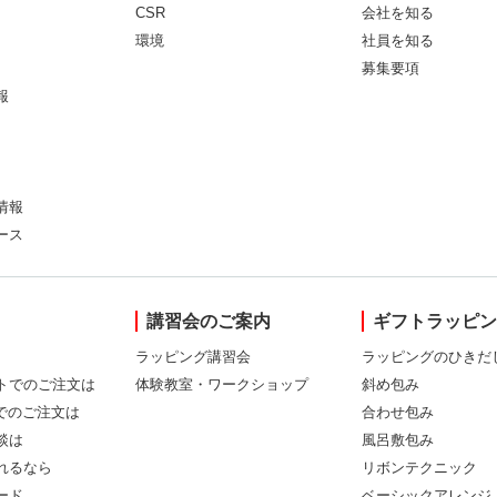
CSR
会社を知る
環境
社員を知る
募集要項
報
情報
ース
講習会のご案内
ギフトラッピ
ラッピング講習会
ラッピングのひきだ
トでのご注文は
体験教室・ワークショップ
斜め包み
Xでのご注文は
合わせ包み
談は
風呂敷包み
れるなら
リボンテクニック
ード
ベーシックアレンジ