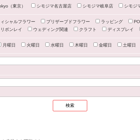
e tokyo（東京）
シモジマ名古屋店
シモジマ岐阜店
シモジ
ィシャルフラワー
プリザーブドフラワー
ラッピング
PO
リボンレイ
ウェディング関連
クラフト
ディスプレイ
月曜日
火曜日
水曜日
木曜日
金曜日
土曜日