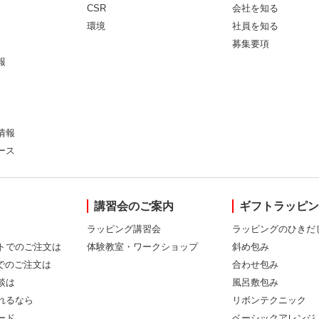
CSR
会社を知る
環境
社員を知る
募集要項
報
情報
ース
講習会のご案内
ギフトラッピ
ラッピング講習会
ラッピングのひきだ
トでのご注文は
体験教室・ワークショップ
斜め包み
Xでのご注文は
合わせ包み
談は
風呂敷包み
れるなら
リボンテクニック
ード
ベーシックアレンジ