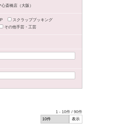
マ心斎橋店（大阪）
P
スクラップブッキング
その他手芸・工芸
1
-
10
件 /
90
件