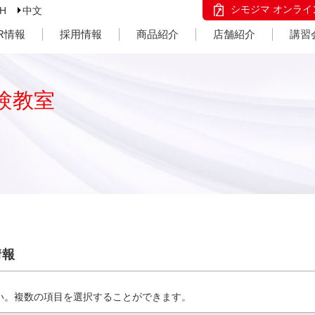
シモジマ オンライ
SH
中文
IR情報
採用情報
商品紹介
店舗紹介
講習
験教室
情報
い。複数の項目を選択することができます。