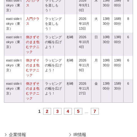
east side t
入門クラ
ラッピング
2026
木
13時
16時
8
okyo（東
ス
を楽しも
年9月1
30分
00分
京）
う！
0日
east side t
入門クラ
ラッピング
2026
火
13時
16時
8
okyo（東
ス
を楽しも
年10月
30分
00分
京）
う！
13日
east side t
倒さずそ
ラッピング
杉崎
2026
日
10時
13時
6
okyo（東
のまま包
の幅を広げ
年10月
30分
00分
京）
むテクニ
よう！
4日
ック
east side t
倒さずそ
ラッピング
杉崎
2026
月
10時
13時
6
okyo（東
のまま包
の幅を広げ
年11月
30分
00分
京）
むテクニ
よう！
9日
ック
east side t
倒さずそ
ラッピング
杉崎
2026
金
13時
15時
6
okyo（東
のまま包
の幅を広げ
年11月
00分
30分
京）
むテクニ
よう！
27日
ック
1
2
3
4
5
...
7
企業情報
IR情報