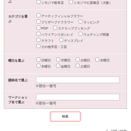
ぶ
シモジマ岐阜店
シモジマ心斎橋店（大阪）
アーティフィシャルフラワー
カテゴリを選
ぶ
プリザーブドフラワー
ラッピング
POP
スクラップブッキング
ハワイアンリボンレイ
ウェディング関連
クラフト
ディスプレイ
その他手芸・工芸
日曜日
月曜日
火曜日
水曜日
曜日を選ぶ
木曜日
金曜日
土曜日
講師名で選ぶ
※部分一致可
ワークショッ
プ名で選ぶ
※部分一致可