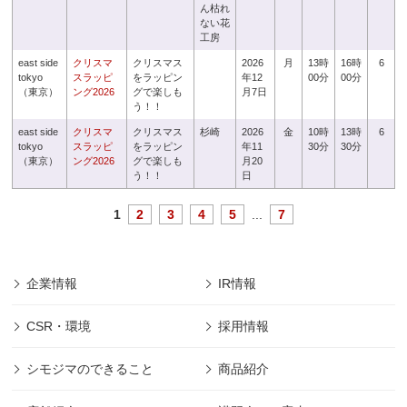
ん枯れ
ない花
工房
east side
クリスマ
クリスマス
2026
月
13時
16時
6
tokyo
スラッピ
をラッピン
年12
00分
00分
（東京）
ング2026
グで楽しも
月7日
う！！
east side
クリスマ
クリスマス
杉崎
2026
金
10時
13時
6
tokyo
スラッピ
をラッピン
年11
30分
30分
（東京）
ング2026
グで楽しも
月20
う！！
日
1
2
3
4
5
...
7
企業情報
IR情報
CSR・環境
採用情報
シモジマのできること
商品紹介