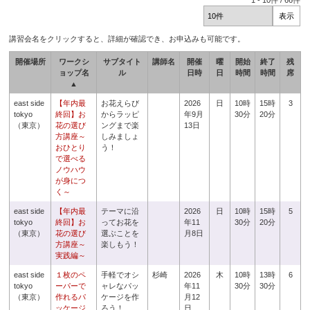
1
-
10
件 /
66
件
講習会名をクリックすると、詳細が確認でき、お申込みも可能です。
開催場所
ワークシ
サブタイト
講師名
開催
曜
開始
終了
残
ョップ名
ル
日時
日
時間
時間
席
▲
east side
【年内最
お花えらび
2026
日
10時
15時
3
tokyo
終回】お
からラッピ
年9月
30分
20分
（東京）
花の選び
ングまで楽
13日
方講座～
しみましょ
おひとり
う！
で選べる
ノウハウ
が身につ
く～
east side
【年内最
テーマに沿
2026
日
10時
15時
5
tokyo
終回】お
ってお花を
年11
30分
20分
（東京）
花の選び
選ぶことを
月8日
方講座～
楽しもう！
実践編～
east side
１枚のペ
手軽でオシ
杉崎
2026
木
10時
13時
6
tokyo
ーパーで
ャレなパッ
年11
30分
30分
（東京）
作れるパ
ケージを作
月12
ッケージ
ろう！
日