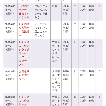
east side
１枚のペ
手軽でオシ
杉崎
2026
土
10時
13時
4
tokyo
ーパーで
ャレなパッ
年9月
30分
30分
（東京）
作れるパ
ケージを作
5日
ッケージ
ろう！
east side
お花の選
テーマに沿
2026
土
10時
15時
2
tokyo
び方講座
ってお花を
年8月
30分
20分
（東京）
～実践編
選ぶことを
22日
～
楽しもう！
east side
お花を選
大貫裕
2026
日
13時
16時
3
tokyo
んで作る
美 す
年8月
30分
30分
（東京）
クラッチ
りすと
23日
ブーケ
ん枯れ
（ブート
ない花
ニア付
工房
き）
east side
お花を選
大貫裕
2026
日
13時
16時
3
tokyo
んで作る
美 す
年8月
30分
30分
（東京）
リース
りすと
23日
ん枯れ
ない花
工房
east side
お花を選
大貫裕
2026
日
10時
13時
3
tokyo
んで作る
美 す
年8月
30分
30分
（東京）
リース
りすと
23日