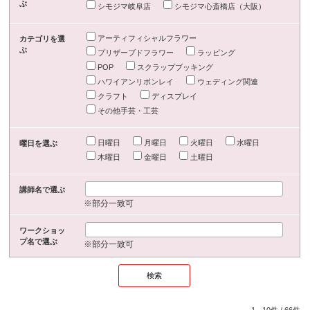
ぶ
シモジマ岐阜店
シモジマ心斎橋店（大阪）
アーティフィシャルフラワー
カテゴリを選
ぶ
プリザーブドフラワー
ラッピング
POP
スクラップブッキング
ハワイアンリボンレイ
ウェディング関連
クラフト
ディスプレイ
その他手芸・工芸
日曜日
月曜日
火曜日
水曜日
曜日を選ぶ
木曜日
金曜日
土曜日
講師名で選ぶ
※部分一致可
ワークショッ
プ名で選ぶ
※部分一致可